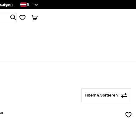
AT
lungen
kaufen
Filtern & Sortieren
Durchsuche 1 000+ Produkte
Filtern & Sortieren
men