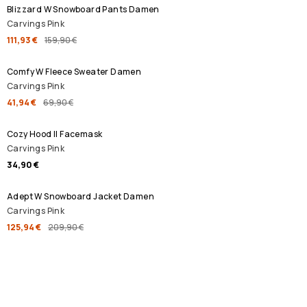
Blizzard W Snowboard Pants Damen
Carvings Pink
111,93 €
159,90 €
SALE
Comfy W Fleece Sweater Damen
Carvings Pink
41,94 €
69,90 €
Cozy Hood II Facemask
Carvings Pink
34,90 €
SALE
Adept W Snowboard Jacket Damen
Carvings Pink
125,94 €
209,90 €