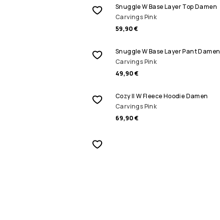
Snuggle W Base Layer Top Damen
Carvings Pink
59,90 €
Snuggle W Base Layer Pant Dame
Carvings Pink
49,90 €
Cozy II W Fleece Hoodie Damen
Carvings Pink
69,90 €