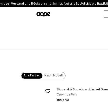
nloser Versand und Rückversand.
Immer. Auf alle Bestellungen.
Meine Bestel
Jetzt 
Alle Farben
Nach Modell
Blizzard W Snowboard Jacket Da
Carvings Pink
189,90 €