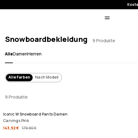
Koste
Snowboardbekleidung
9 Produkte
Alle
Damen
Herren
Alle Farben
Nach Modell
9 Produkte
SALE
Iconic W Snowboard Pants Damen
Carvings Pink
143,92 €
179,90 €
SALE