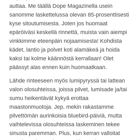
auttaa. Me täällä Dope Magazinella usein
sanomme laskettelussa olevan 85-prosenttisesti
kyse sitoutumisesta. Joten jos huomaat
epäröiväsi keskellä rinnettä, muista vain aiempi
vinkkimme eteenpäin nojaamisesta! Kohdista
kädet, lantio ja polvet koti alamäkeä ja hoida
kaksi tai kolme käännöstä kerrallaan! Olet
päässyt alas ennen kuin huomaatkaan.
Lähde rinteeseen myös lumipyryssä tai lattean
valon olosuhteissa, joissa pilvet, lumisade ja/tai
sumu heikentävät kykyä erottaa
maastonmuotoja. Jep, mekin rakastamme
pilvettömän aurinkoisia bluebird-päiviä, mutta
vaihtelevissa olosuhteissa laskeminen tekee
sinusta paremman. Plus, kun kerran valloitat