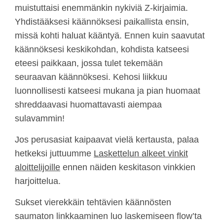
muistuttaisi enemmänkin nykiviä Z-kirjaimia.
Yhdistääksesi käännöksesi paikallista ensin,
missä kohti haluat kääntyä. Ennen kuin saavutat
käännöksesi keskikohdan, kohdista katseesi
eteesi paikkaan, jossa tulet tekemään
seuraavan käännöksesi. Kehosi liikkuu
luonnollisesti katseesi mukana ja pian huomaat
shreddaavasi huomattavasti aiempaa
sulavammin!
Jos perusasiat kaipaavat vielä kertausta, palaa
hetkeksi juttuumme
Laskettelun alkeet vinkit
aloittelijoille
ennen näiden keskitason vinkkien
harjoittelua.
Sukset vierekkäin tehtävien käännösten
saumaton linkkaaminen luo laskemiseen flow’ta