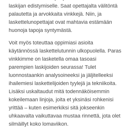
laskijan edistymiselle. Saat opettajalta välitöntä
palautetta ja arvokkaita vinkkejä. Niin, ja
laskettelunopettajat ovat mahtavia estämään
huonoja tapoja syntymästä.
Voit myös toteuttaa oppimiasi asioita
käytännössä laskettelutunnin ulkopuolella. Paras
vinkkimme on lasketella omaa tasoasi
parempien laskijoiden seurassa! Tulet
luonnostaankin analysoineeksi ja jäljitelleeksi
ihailemiesi laskettelijoiden tyylejä ja tekniikoita.
Lisäksi uskaltaudut mitä todennäköisemmin
kokeilemaan linjoja, joita et yksinäsi rohkenisi
yrittää – kuten esimerkiksi sitä jokseenkin
uhkaavalta vaikuttavaa mustaa rinnettä, jota olet
silmäillyt koko lomaviikon.