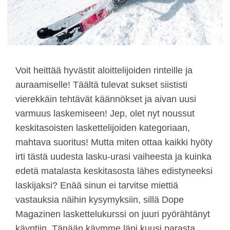
Voit heittää hyvästit aloittelijoiden rinteille ja
auraamiselle! Täältä tulevat sukset siististi
vierekkäin tehtävät käännökset ja aivan uusi
varmuus laskemiseen! Jep, olet nyt noussut
keskitasoisten laskettelijoiden kategoriaan,
mahtava suoritus! Mutta miten ottaa kaikki hyöty
irti tästä uudesta lasku-urasi vaiheesta ja kuinka
edetä matalasta keskitasosta lähes edistyneeksi
laskijaksi? Enää sinun ei tarvitse miettiä
vastauksia näihin kysymyksiin, sillä Dope
Magazinen laskettelukurssi on juuri pyörähtänyt
käyntiin. Tänään käymme läpi kuusi parasta