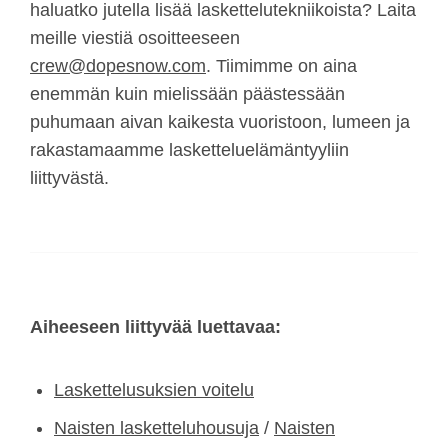
haluatko jutella lisää laskettelutekniikoista? Laita
meille viestiä osoitteeseen
crew@dopesnow.com
. Tiimimme on aina
enemmän kuin mielissään päästessään
puhumaan aivan kaikesta vuoristoon, lumeen ja
rakastamaamme lasketteluelämäntyyliin
liittyvästä.
Aiheeseen liittyvää luettavaa:
Laskettelusuksien voitelu
Naisten lasketteluhousuja
/
Naisten