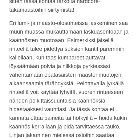
sitten tässä kohtaa tarkoita hardcore-
takamaastoihin siirtymistä!
Eri lumi- ja maasto-olosuhteissa laskeminen saa
muun muassa mukauttamaan laskuasentoaan ja
käännösten muotoaan. Esimerkiksi jäisellä
rinteellä tulee pidettyä suksien kantit paremmin
kallellaan, kun taas kumpareet auttavat
löysäämään polvia ja nilkkoja pyrkiessäsi
vähentämään epätasaisten maastonmuotojen
aikaansaamia tärähdyksiä. Pelottavalla jyrkällä
rinteellä voit käyttää lyhyitä, vuoren rinteeseen
nähden poikittaissuuntaisia käännöksiä
hidastaaksesi vauhtiasi. Ja tässä kohtaa ei
kannata ottaa paineita tai hötkyillä – hoida kukin
käännös kerrallaan ja pidä tarvittaessa tauko.
Linjan jakaminen mielessä osioihin saattaa