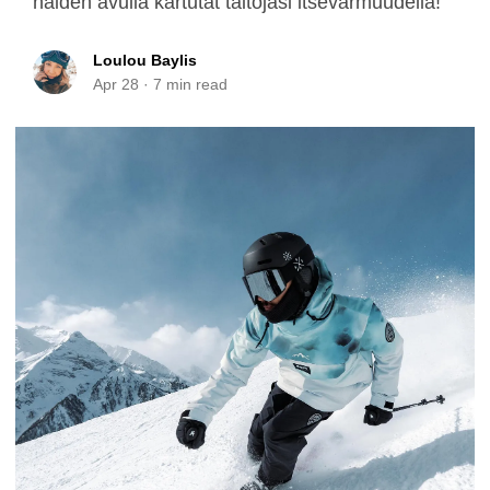
näiden avulla kartutat taitojasi itsevarmuudella!
Loulou Baylis
Apr 28
·
7
min read