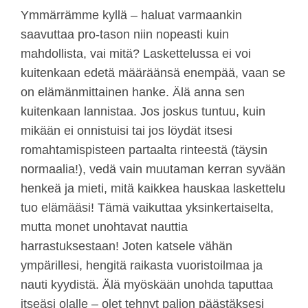
Ymmärrämme kyllä – haluat varmaankin
saavuttaa pro-tason niin nopeasti kuin
mahdollista, vai mitä? Laskettelussa ei voi
kuitenkaan edetä määräänsä enempää, vaan se
on elämänmittainen hanke. Älä anna sen
kuitenkaan lannistaa. Jos joskus tuntuu, kuin
mikään ei onnistuisi tai jos löydät itsesi
romahtamispisteen partaalta rinteestä (täysin
normaalia!), vedä vain muutaman kerran syvään
henkeä ja mieti, mitä kaikkea hauskaa laskettelu
tuo elämääsi! Tämä vaikuttaa yksinkertaiselta,
mutta monet unohtavat nauttia
harrastuksestaan! Joten katsele vähän
ympärillesi, hengitä raikasta vuoristoilmaa ja
nauti kyydistä. Älä myöskään unohda taputtaa
itseäsi olalle – olet tehnyt paljon päästäksesi