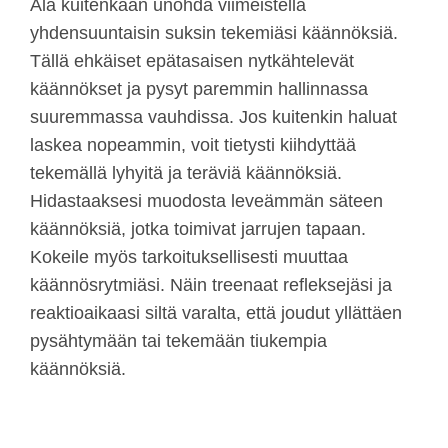
Älä kuitenkaan unohda viimeistellä
yhdensuuntaisin suksin tekemiäsi käännöksiä.
Tällä ehkäiset epätasaisen nytkähtelevät
käännökset ja pysyt paremmin hallinnassa
suuremmassa vauhdissa. Jos kuitenkin haluat
laskea nopeammin, voit tietysti kiihdyttää
tekemällä lyhyitä ja teräviä käännöksiä.
Hidastaaksesi muodosta leveämmän säteen
käännöksiä, jotka toimivat jarrujen tapaan.
Kokeile myös tarkoituksellisesti muuttaa
käännösrytmiäsi. Näin treenaat refleksejäsi ja
reaktioaikaasi siltä varalta, että joudut yllättäen
pysähtymään tai tekemään tiukempia
käännöksiä.