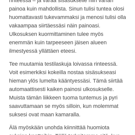
rinteessä – ja varaa sisäsukselle niin vähän
painoa kuin mahdollista. Sinun tulisi tuntea olosi
huomattavasti tukevammaksi ja menosi tulisi olla
vakaampaa siirtäessäsi näin painoasi.
Ulkosuksen kuormittaminen tulee myös
enemmän kuin tarpeeseen jäisen alueen
ilmestyessä yllättäen eteesi.
Tee muutamia testilaskuja loivassa rinteessä.
Voit esimerkiksi kokeilla nostaa sisäsukseasi
hieman ylös lumelta kääntyessäsi. Tämä siirtää
automaattisesti kaiken painosi ulkosukselle.
Muista tämän liikkeen tuoma tuntemus ja pyri
saavuttamaan se myös silloin, kun molemmat
suksesi ovat maan kamaralla.
Älä myöskään unohda kiinnittää huomiota