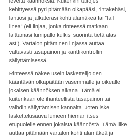
leveitä käännöksiä. Kuitenkin taitojesi
kehittyessä pyri pitämään olkapääsi, rintakehäsi,
lantiosi ja jalkateräsi kohti alamäkeä tai “fall
linea” (eli linjaa, jonka rinteessä matkaan
laittamasi lumipallo kulkisi suorinta tietä alas
asti). Vartalon pitäminen linjassa auttaa
valtavasti tasapainon ja kanttikontrollin
säilyttämisessä.
Rinteessä näkee usein laskettelijoiden
kääntävän olkapäitään vasemmalle ja oikealle
jokaisen käännöksen aikana. Tämä ei
kuitenkaan ole ihanteellista tasapainon tai
vaihdin säilyttämisen kannalta. Joten iske
laskettelusauva lumeen hieman itsesi
etupuolelle ennen jokaista käännöstä. Tämä liike
auttaa pitämään vartalon kohti alamäkeä ja