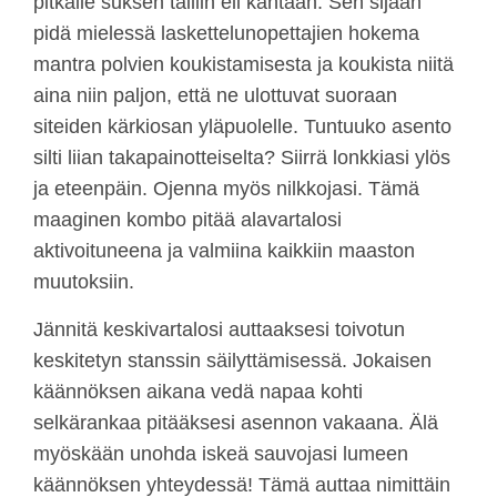
pitkälle suksen tailiin eli kantaan. Sen sijaan
pidä mielessä laskettelunopettajien hokema
mantra polvien koukistamisesta ja koukista niitä
aina niin paljon, että ne ulottuvat suoraan
siteiden kärkiosan yläpuolelle. Tuntuuko asento
silti liian takapainotteiselta? Siirrä lonkkiasi ylös
ja eteenpäin. Ojenna myös nilkkojasi. Tämä
maaginen kombo pitää alavartalosi
aktivoituneena ja valmiina kaikkiin maaston
muutoksiin.
Jännitä keskivartalosi auttaaksesi toivotun
keskitetyn stanssin säilyttämisessä. Jokaisen
käännöksen aikana vedä napaa kohti
selkärankaa pitääksesi asennon vakaana. Älä
myöskään unohda iskeä sauvojasi lumeen
käännöksen yhteydessä! Tämä auttaa nimittäin