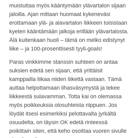
muistuttaa myös kääntymään ylävartalon sijaan
jaloilla. Ajan mittaan huomaat kykeneväsi
erottamaan ylä- ja alavartalon liikkeen toisistaan
kyeten kääntämään jalkoja erillään ylävartalosta.
Älä kuitenkaan huoli – tämä on melko edistynyt
liike – ja 100-prosenttisesti tyyli-goals!
Paras vinkkimme stanssin suhteen on antaa
suksien edetä sen sijaan, että yrittäisit
kamppailla liikaa niiden liikettä vastaan. Tämä
auttaa helpottamaan lihasväsymystä ja tekee
liikkeestä sulavamman. Totta kai on olemassa
myös poikkeuksia olosuhteista riippuen. Jos
löydät itsesi esimerkiksi pelottavalta jyrkältä
osuudelta, on täysin OK edetä rinteessä
poikittain siten, että keho osoittaa vuoren sivulle