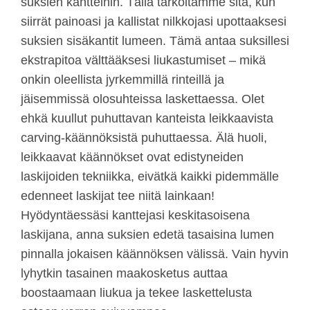
suksien kantteihin. Tällä tarkoitamme sitä, kun
siirrät painoasi ja kallistat nilkkojasi upottaaksesi
suksien sisäkantit lumeen. Tämä antaa suksillesi
ekstrapitoa välttääksesi liukastumiset – mikä
onkin oleellista jyrkemmillä rinteillä ja
jäisemmissä olosuhteissa laskettaessa. Olet
ehkä kuullut puhuttavan kanteista leikkaavista
carving-käännöksistä puhuttaessa. Älä huoli,
leikkaavat käännökset ovat edistyneiden
laskijoiden tekniikka, eivätkä kaikki pidemmälle
edenneet laskijat tee niitä lainkaan!
Hyödyntäessäsi kanttejasi keskitasoisena
laskijana, anna suksien edetä tasaisina lumen
pinnalla jokaisen käännöksen välissä. Vain hyvin
lyhytkin tasainen maakosketus auttaa
boostaamaan liukua ja tekee laskettelusta