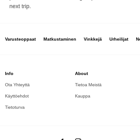
next trip.
Varusteoppaat
Matkustaminen
Vinkkejä
Urheilijat
N
Info
About
Ota Yhteyttä
Tietoa Meistä
Käyttöehdot
Kauppa
Tietoturva