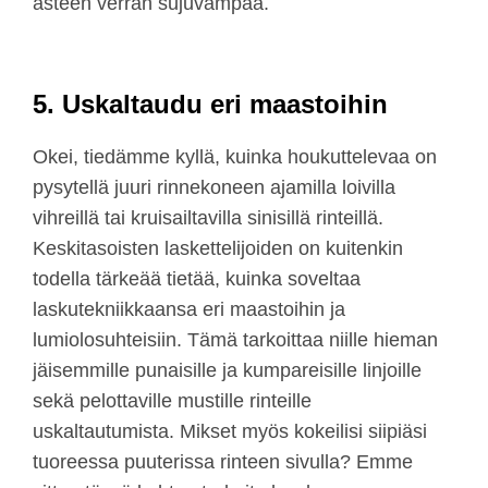
asteen verran sujuvampaa.
5. Uskaltaudu eri maastoihin
Okei, tiedämme kyllä, kuinka houkuttelevaa on
pysytellä juuri rinnekoneen ajamilla loivilla
vihreillä tai kruisailtavilla sinisillä rinteillä.
Keskitasoisten laskettelijoiden on kuitenkin
todella tärkeää tietää, kuinka soveltaa
laskutekniikkaansa eri maastoihin ja
lumiolosuhteisiin. Tämä tarkoittaa niille hieman
jäisemmille punaisille ja kumpareisille linjoille
sekä pelottaville mustille rinteille
uskaltautumista. Mikset myös kokeilisi siipiäsi
tuoreessa puuterissa rinteen sivulla? Emme