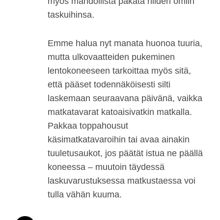
myös mahdollista pakata niiden omiin
taskuihinsa.
Emme halua nyt manata huonoa tuuria,
mutta ulkovaatteiden pukeminen
lentokoneeseen tarkoittaa myös sitä,
että pääset todennäköisesti silti
laskemaan seuraavana päivänä, vaikka
matkatavarat katoaisivatkin matkalla.
Pakkaa toppahousut
käsimatkatavaroihin tai avaa ainakin
tuuletusaukot, jos päätät istua ne päällä
koneessa – muutoin täydessä
laskuvarustuksessa matkustaessa voi
tulla vähän kuuma.