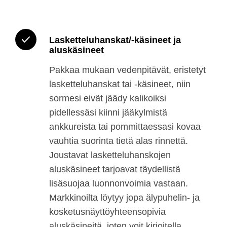
Lasketteluhanskat/-käsineet ja
aluskäsineet
Pakkaa mukaan vedenpitävät, eristetyt
lasketteluhanskat tai -käsineet, niin
sormesi eivät jäädy kalikoiksi
pidellessäsi kiinni jääkylmistä
ankkureista tai pommittaessasi kovaa
vauhtia suorinta tietä alas rinnettä.
Joustavat lasketteluhanskojen
aluskäsineet tarjoavat täydellistä
lisäsuojaa luonnonvoimia vastaan.
Markkinoilta löytyy jopa älypuhelin- ja
kosketusnäyttöyhteensopivia
aluskäsineitä, joten voit kirjoitella