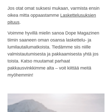
Alusvaatteita
Sondi
Jos otat omat suksesi mukaan, varmista ensin
Ensiapupakkaus
Yöasu
oikea mitta oppaastamme
Laskettelusuksien
Lumivyöryilmatyyny tai lumivyöryreppu
Puhelin
pituus
.
Skinit
Virta- ja latausjohdot
Voimme hyvillä mielin sanoa Dope Magazinen
Vähän tilaa vievä ekstrakerrasto
tiimin saaneen oman osansa laskettelu- ja
Varavirtalähde
lumilautailumatkoista. Tiedämme siis niille
Matka-adapterit
valmistautumisesta ja pakkaamisesta yhtä jos
toista. Katso muutamat parhaat
Kuulokkeet
pakkausvinkkimme alta – voit kiittää meitä
Läppäri/tabletti
myöhemmin!
GoPro/videokamera
Silmälasit ja piilarit
Uudelleenkäytettävä vesipullo