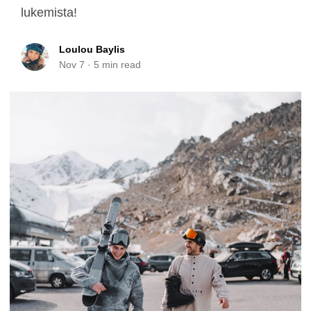
lukemista!
Loulou Baylis
Nov 7
·
5
min read