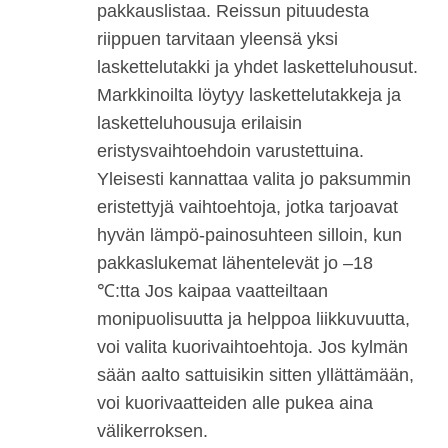
pakkauslistaa. Reissun pituudesta
riippuen tarvitaan yleensä yksi
laskettelutakki ja yhdet lasketteluhousut.
Markkinoilta löytyy laskettelutakkeja ja
lasketteluhousuja erilaisin
eristysvaihtoehdoin varustettuina.
Yleisesti kannattaa valita jo paksummin
eristettyjä vaihtoehtoja, jotka tarjoavat
hyvän lämpö-painosuhteen silloin, kun
pakkaslukemat lähentelevät jo –18
℃:tta Jos kaipaa vaatteiltaan
monipuolisuutta ja helppoa liikkuvuutta,
voi valita kuorivaihtoehtoja. Jos kylmän
sään aalto sattuisikin sitten yllättämään,
voi kuorivaatteiden alle pukea aina
välikerroksen.