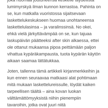
joka huomaa joutuneensa keskelle täydellistä
lumimyrskyä ilman kunnon kerrastoa. Pahinta on
se, kun matkalla vuoristossa sijaitsevaan
laskettelukeskukseen huomaa unohtaneensa
laskettelulasinsa – ja varalinssinsä. No okei,
ehkä vielä järkyttävämpää on se, kun tajuaa
laskupäivän päätteeksi after skin alkaessa, ettei
ole ottanut mukaansa pipoa peittämään paljon
vihattua kypäräkampausta, tuota kypärän käytön
aikaan saamaa lättätukkaa.
Joten, tallenna tämä artikkeli kirjanmerkkeihin ja
kun ennen seuraavaa matkaasi alat pohtimaan
mitä mukaan laskettelureissulle, löydät kaiken
tarpeellisen täältä – aina kovan luokan
välttämättömyyksistä niihin pienempiin
tavaroihin, jotka ovat juuri niitä