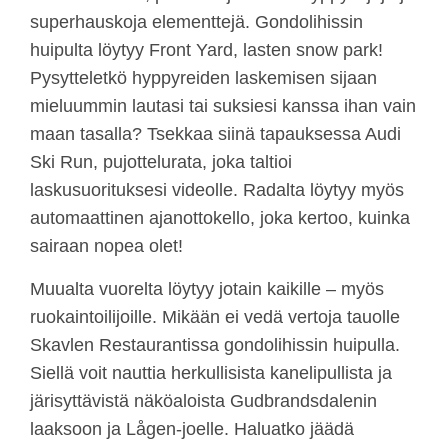
superhauskoja elementtejä. Gondolihissin
huipulta löytyy Front Yard, lasten snow park!
Pysytteletkö hyppyreiden laskemisen sijaan
mieluummin lautasi tai suksiesi kanssa ihan vain
maan tasalla? Tsekkaa siinä tapauksessa Audi
Ski Run, pujottelurata, joka taltioi
laskusuorituksesi videolle. Radalta löytyy myös
automaattinen ajanottokello, joka kertoo, kuinka
sairaan nopea olet!
Muualta vuorelta löytyy jotain kaikille – myös
ruokaintoilijoille. Mikään ei vedä vertoja tauolle
Skavlen Restaurantissa gondolihissin huipulla.
Siellä voit nauttia herkullisista kanelipullista ja
järisyttävistä näköaloista Gudbrandsdalenin
laaksoon ja Lågen-joelle. Haluatko jäädä