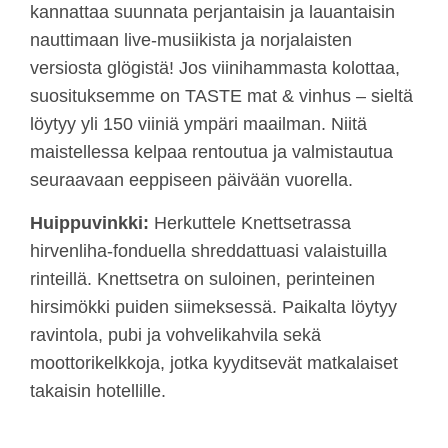
kannattaa suunnata perjantaisin ja lauantaisin
nauttimaan live-musiikista ja norjalaisten
versiosta glögistä! Jos viinihammasta kolottaa,
suosituksemme on TASTE mat & vinhus – sieltä
löytyy yli 150 viiniä ympäri maailman. Niitä
maistellessa kelpaa rentoutua ja valmistautua
seuraavaan eeppiseen päivään vuorella.
Huippuvinkki:
Herkuttele Knettsetrassa
hirvenliha-fonduella shreddattuasi valaistuilla
rinteillä. Knettsetra on suloinen, perinteinen
hirsimökki puiden siimeksessä. Paikalta löytyy
ravintola, pubi ja vohvelikahvila sekä
moottorikelkkoja, jotka kyyditsevät matkalaiset
takaisin hotellille.