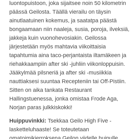
luontopuistoon, joka sijaitsee noin 50 kilometrin
päässä Geilosta. Täällä vierailu on täysin
ainutlaatuinen kokemus, ja saatatpa päästä
bongaamaan niin naaleja, susia, poroja, ilveksiä,
jakkeja kuin vuonohevosiakin. Geilossa
järjestetään myös mahtavia viikoittaisia
tapahtumia aina taco-perjantaista iltamäkeen ja
riehakkaampiin after ski -juhliin viikonloppuisin.
Jääkylmää pilsneriä ja after ski -musiikkia
nauttiaksesi suuntaa Recepteniin tai Off-Pistiin.
Sitten on aika tankata Restaurant
Hallingstuenessa, jonka omistaa Frode Aga,
Norjan paras julkkiskokki!
Huippuvinkki:
Tsekkaa Geilo High Five -
lasketteluhaaste! Se toteutetaan
omatoimikierroksena Geilon viidelle huipulle,