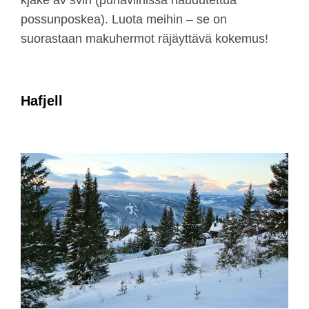
kjake av svin (punaviinissä haudutettua
possunposkea). Luota meihin – se on
suorastaan makuhermot räjäyttävä kokemus!
Hafjell