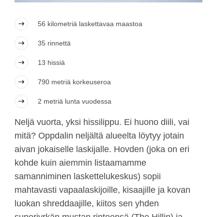
56 kilometriä laskettavaa maastoa
35 rinnettä
13 hissiä
790 metriä korkeuseroa
2 metriä lunta vuodessa
Neljä vuorta, yksi hissilippu. Ei huono diili, vai
mitä? Oppdalin neljältä alueelta löytyy jotain
aivan jokaiselle laskijalle. Hovden (joka on eri
kohde kuin aiemmin listaamamme
samanniminen laskettelukeskus) sopii
mahtavasti vapaalaskijoille, kisaajille ja kovan
luokan shreddaajille, kiitos sen yhden
superjyrkän mustan rinteensä (The Hillin) ja