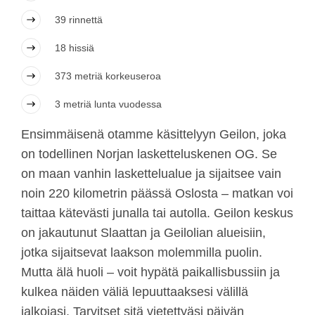
39 rinnettä
18 hissiä
373 metriä korkeuseroa
3 metriä lunta vuodessa
Ensimmäisenä otamme käsittelyyn Geilon, joka
on todellinen Norjan lasketteluskenen OG. Se
on maan vanhin laskettelualue ja sijaitsee vain
noin 220 kilometrin päässä Oslosta – matkan voi
taittaa kätevästi junalla tai autolla. Geilon keskus
on jakautunut Slaattan ja Geilolian alueisiin,
jotka sijaitsevat laakson molemmilla puolin.
Mutta älä huoli – voit hypätä paikallisbussiin ja
kulkea näiden väliä lepuuttaaksesi välillä
jalkojasi. Tarvitset sitä vietettyäsi päivän