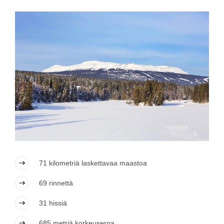
71 kilometriä laskettavaa maastoa
69 rinnettä
31 hissiä
685 metriä korkeuseroa