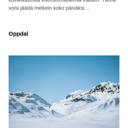
kuvankauniita vuoristomaisemia ihaillen. Tänne
voisi jäädä melkein koko päiväksi…
Oppdal