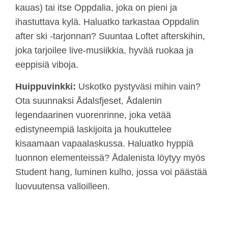
kauas) tai itse Oppdalia, joka on pieni ja
ihastuttava kylä. Haluatko tarkastaa Oppdalin
after ski -tarjonnan? Suuntaa Loftet afterskihin,
joka tarjoilee live-musiikkia, hyvää ruokaa ja
eeppisiä viboja.
Huippuvinkki:
Uskotko pystyväsi mihin vain?
Ota suunnaksi Ådalsfjeset, Ådalenin
legendaarinen vuorenrinne, joka vetää
edistyneempiä laskijoita ja houkuttelee
kisaamaan vapaalaskussa. Haluatko hyppiä
luonnon elementeissä? Ådalenista löytyy myös
Student hang, luminen kulho, jossa voi päästää
luovuutensa valloilleen.