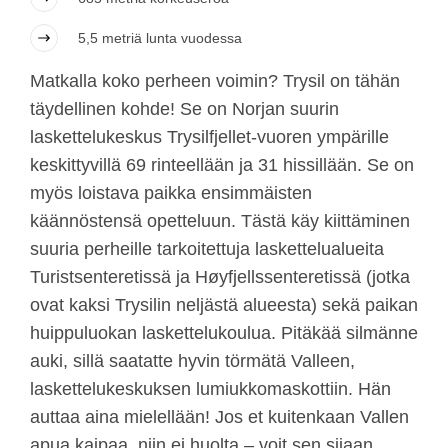
5,5 metriä lunta vuodessa
Matkalla koko perheen voimin? Trysil on tähän
täydellinen kohde! Se on Norjan suurin
laskettelukeskus Trysilfjellet-vuoren ympärille
keskittyvillä 69 rinteellään ja 31 hissillään. Se on
myös loistava paikka ensimmäisten
käännöstensä opetteluun. Tästä käy kiittäminen
suuria perheille tarkoitettuja laskettelualueita
Turistsenteretissä ja Høyfjellssenteretissä (jotka
ovat kaksi Trysilin neljästä alueesta) sekä paikan
huippuluokan laskettelukoulua. Pitäkää silmänne
auki, sillä saatatte hyvin törmätä Valleen,
laskettelukeskuksen lumiukkomaskottiin. Hän
auttaa aina mielellään! Jos et kuitenkaan Vallen
apua kaipaa, niin ei huolta – voit sen sijaan