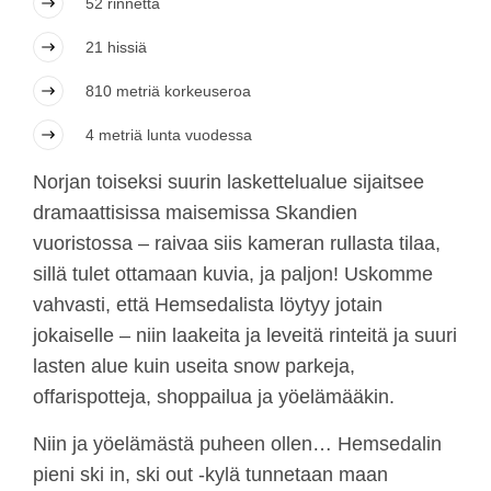
52 rinnettä
21 hissiä
810 metriä korkeuseroa
4 metriä lunta vuodessa
Norjan toiseksi suurin laskettelualue sijaitsee
dramaattisissa maisemissa Skandien
vuoristossa – raivaa siis kameran rullasta tilaa,
sillä tulet ottamaan kuvia, ja paljon! Uskomme
vahvasti, että Hemsedalista löytyy jotain
jokaiselle – niin laakeita ja leveitä rinteitä ja suuri
lasten alue kuin useita snow parkeja,
offarispotteja, shoppailua ja yöelämääkin.
Niin ja yöelämästä puheen ollen… Hemsedalin
pieni ski in, ski out -kylä tunnetaan maan