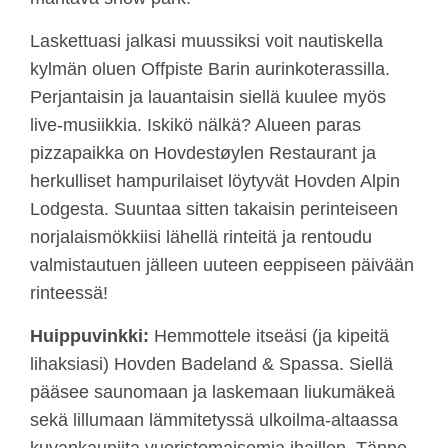
Laskettuasi jalkasi muussiksi voit nautiskella
kylmän oluen Offpiste Barin aurinkoterassilla.
Perjantaisin ja lauantaisin siellä kuulee myös
live-musiikkia. Iskikö nälkä? Alueen paras
pizzapaikka on Hovdestøylen Restaurant ja
herkulliset hampurilaiset löytyvät Hovden Alpin
Lodgesta. Suuntaa sitten takaisin perinteiseen
norjalaismökkiisi lähellä rinteitä ja rentoudu
valmistautuen jälleen uuteen eeppiseen päivään
rinteessä!
Huippuvinkki:
Hemmottele itseäsi (ja kipeitä
lihaksiasi) Hovden Badeland & Spassa. Siellä
pääsee saunomaan ja laskemaan liukumäkeä
sekä lillumaan lämmitetyssä ulkoilma-altaassa