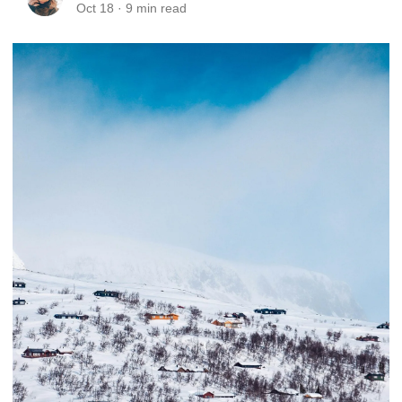
Oct 18
·
9
min read