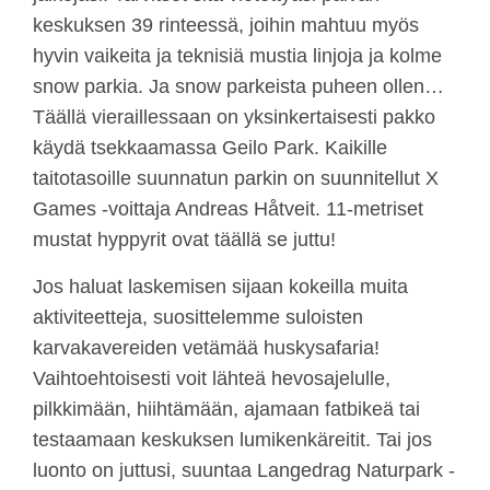
keskuksen 39 rinteessä, joihin mahtuu myös
hyvin vaikeita ja teknisiä mustia linjoja ja kolme
snow parkia. Ja snow parkeista puheen ollen…
Täällä vieraillessaan on yksinkertaisesti pakko
käydä tsekkaamassa Geilo Park. Kaikille
taitotasoille suunnatun parkin on suunnitellut X
Games -voittaja Andreas Håtveit. 11-metriset
mustat hyppyrit ovat täällä se juttu!
Jos haluat laskemisen sijaan kokeilla muita
aktiviteetteja, suosittelemme suloisten
karvakavereiden vetämää huskysafaria!
Vaihtoehtoisesti voit lähteä hevosajelulle,
pilkkimään, hiihtämään, ajamaan fatbikeä tai
testaamaan keskuksen lumikenkäreitit. Tai jos
luonto on juttusi, suuntaa Langedrag Naturpark -