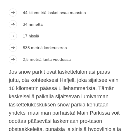
44 kilometriä laskettavaa maastoa
34 rinnettä
17 hissiä
835 metriä korkeuseroa
2,5 metriä lunta vuodessa
Jos snow parkit ovat laskettelulomasi paras
juttu, ota kohteeksesi Hafjell, joka sijaitsee vain
16 kilometrin päässä Lillehammerista. Tämän
keskeisellä paikalla sijaitsevan lumivarman
laskettelukeskuksen snow parkia kehutaan
yhdeksi maailman parhaista! Main Parkissa voit
odottaa pääseväsi laskemaan pro-tason
obstaakkeleita, punaisia ja sinisiä hyppylinjoja ja