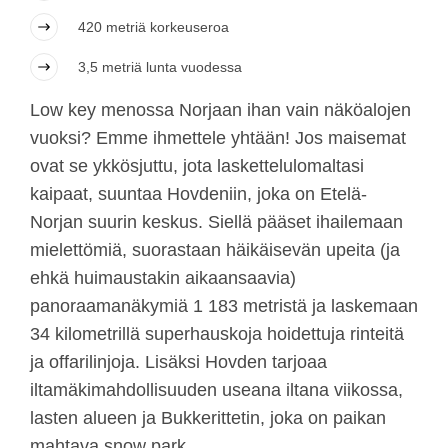
420 metriä korkeuseroa
3,5 metriä lunta vuodessa
Low key menossa Norjaan ihan vain näköalojen
vuoksi? Emme ihmettele yhtään! Jos maisemat
ovat se ykkösjuttu, jota laskettelulomaltasi
kaipaat, suuntaa Hovdeniin, joka on Etelä-
Norjan suurin keskus. Siellä pääset ihailemaan
mielettömiä, suorastaan häikäisevän upeita (ja
ehkä huimaustakin aikaansaavia)
panoraamanäkymiä 1 183 metristä ja laskemaan
34 kilometrillä superhauskoja hoidettuja rinteitä
ja offarilinjoja. Lisäksi Hovden tarjoaa
iltamäkimahdollisuuden useana iltana viikossa,
lasten alueen ja Bukkerittetin, joka on paikan
mahtava snow park.