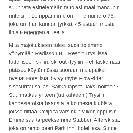
suunnata esittelemään taitojasi maailmancupin
rinteisiin. Lempparimme on rinne numero 75,
joka on ihan kunnon jyrkkä, 45 asteen musta
linja Høgeggan alueella.
Mitä majoitukseen tulee, suosittelemme
yöpymään Radisson Blu Resort Trysilissä
todelliseen ski in, ski out -tyyliin – eli laskemaan
pääsee käytännössä suoraan majapaikan
ovelta! Hotellista löytyy myös FlowRider-
sisäsurffausallas. Saitko lapset illaksi hoitoon?
Suunnatkaa yhteen (tai kahteen!) Trysilin
kahdestatoista baarista ja kolmesta klubista,
joissa riittää kävijöitä varsinkin viikonloppuisin.
Emme saa tarpeeksemme Stabben Afterskistä,
joka on rento baari Park Inn -hotellissa. Sinne