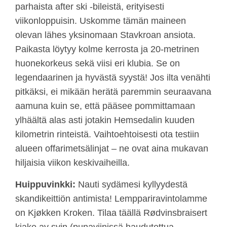
parhaista after ski -bileistä, erityisesti
viikonloppuisin. Uskomme tämän maineen
olevan lähes yksinomaan Stavkroan ansiota.
Paikasta löytyy kolme kerrosta ja 20-metrinen
huonekorkeus sekä viisi eri klubia. Se on
legendaarinen ja hyvästä syystä! Jos ilta venähti
pitkäksi, ei mikään herätä paremmin seuraavana
aamuna kuin se, että pääsee pommittamaan
ylhäältä alas asti jotakin Hemsedalin kuuden
kilometrin rinteistä. Vaihtoehtoisesti ota testiin
alueen offarimetsälinjat – ne ovat aina mukavan
hiljaisia viikon keskivaiheilla.
Huippuvinkki:
Nauti sydämesi kyllyydestä
skandikeittiön antimista! Lemppariravintolamme
on Kjøkken Kroken. Tilaa täällä Rødvinsbraisert