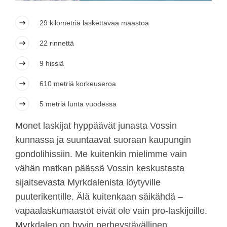
29 kilometriä laskettavaa maastoa
22 rinnettä
9 hissiä
610 metriä korkeuseroa
5 metriä lunta vuodessa
Monet laskijat hyppäävät junasta Vossin
kunnassa ja suuntaavat suoraan kaupungin
gondolihissiin. Me kuitenkin mielimme vain
vähän matkan päässä Vossin keskustasta
sijaitsevasta Myrkdalenista löytyville
puuterikentille. Älä kuitenkaan säikähdä –
vapaalaskumaastot eivät ole vain pro-laskijoille.
Myrkdalen on hyvin perheystävällinen