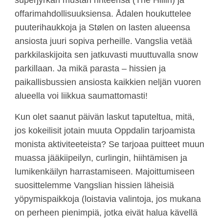
offarimahdollisuuksiensa. Ådalen houkuttelee
puuterihaukkoja ja Stølen on lasten alueensa
ansiosta juuri sopiva perheille. Vangslia vetää
parkkilaskijoita sen jatkuvasti muuttuvalla snow
parkillaan. Ja mikä parasta – hissien ja
paikallisbussien ansiosta kaikkien neljän vuoren
alueella voi liikkua saumattomasti!
Kun olet saanut päivän laskut taputeltua, mitä,
jos kokeilisit jotain muuta Oppdalin tarjoamista
monista aktiviteeteista? Se tarjoaa puitteet muun
muassa jääkiipeilyn, curlingin, hiihtämisen ja
lumikenkäilyn harrastamiseen. Majoittumiseen
suosittelemme Vangslian hissien läheisiä
yöpymispaikkoja (loistavia valintoja, jos mukana
on perheen pienimpiä, jotka eivät halua kävellä