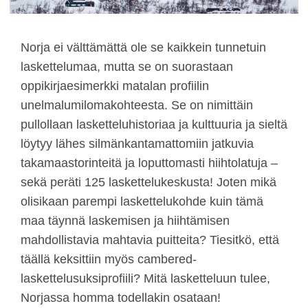
Norja ei välttämättä ole se kaikkein tunnetuin
laskettelumaa, mutta se on suorastaan
oppikirjaesimerkki matalan profiilin
unelmalumilomakohteesta. Se on nimittäin
pullollaan lasketteluhistoriaa ja kulttuuria ja sieltä
löytyy lähes silmänkantamattomiin jatkuvia
takamaastorinteitä ja loputtomasti hiihtolatuja –
sekä peräti 125 laskettelukeskusta! Joten mikä
olisikaan parempi laskettelukohde kuin tämä
maa täynnä laskemisen ja hiihtämisen
mahdollistavia mahtavia puitteita? Tiesitkö, että
täällä keksittiin myös cambered-
laskettelusuksiprofiili? Mitä lasketteluun tulee,
Norjassa homma todellakin osataan!