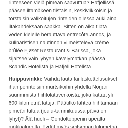
rinteeseen vielä pimeän saavuttua? Hafjellissä
pääsee iltamäkeen tiistaisin, keskiviikkoisin ja
torstaisin valikoitujen rinteiden ollessa auki aina
iltakahdeksaan saakka. Sitten on aika tilata
veden kielelle herauttava entrecôte-annos, ja
kulinaristisen nautinnon viimeistelevä crème
brûlée Fjøset Restaurant & Barissa, joka
sijaitsee vain lyhyen kävelymatkan päässä
Scandic Hotelista ja Hafjell Hotelista.
Huippuvinkki:
Vaihda lauta tai laskettelusukset
ihan perinteisiin murtsikoihin yhdellä Norjan
suurimmista hiihtolatuverkoista, joka kattaa yli
600 kilometriä latuja. Päätitkö lähteä hiihtämään
pimeän tultua (joulu-tammikuussa päivä on
lyhyt)? Älä huoli – Gondoltoppenin upealta
mökkialueelta löydät myös seitsemän kilometriä