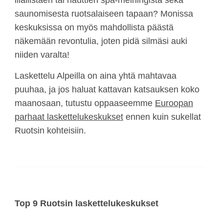
illallistaen tai nauttien spa-meiningistä sekä
saunomisesta ruotsalaiseen tapaan? Monissa
keskuksissa on myös mahdollista päästä
näkemään revontulia, joten pidä silmäsi auki
niiden varalta!
Laskettelu Alpeilla on aina yhtä mahtavaa
puuhaa, ja jos haluat kattavan katsauksen koko
maanosaan, tutustu oppaaseemme
Euroopan
parhaat laskettelukeskukset
ennen kuin sukellat
Ruotsin kohteisiin.
Top 9 Ruotsin laskettelukeskukset