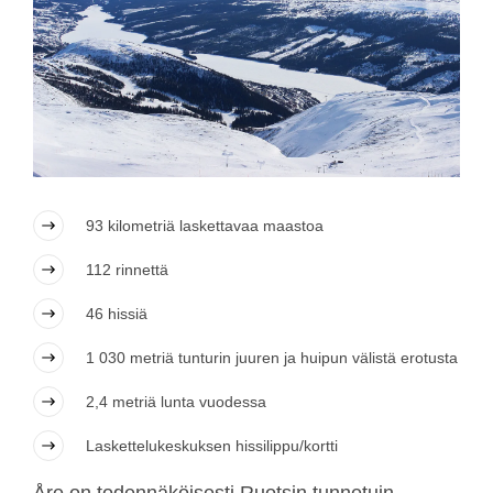
93 kilometriä laskettavaa maastoa
112 rinnettä
46 hissiä
1 030 metriä tunturin juuren ja huipun välistä erotusta
2,4 metriä lunta vuodessa
Laskettelukeskuksen hissilippu/kortti
Åre on todennäköisesti Ruotsin tunnetuin