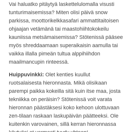
Vai haluatko pitäytyä laskettelulomalla visusti
tunturimaisemissa? Miten olisi päivä snow
parkissa, moottorikelkkasafari ammattitaitoisen
ohjaajan vetämänä tai maastohiihtokokeilu
kauniissa metsämaisemissa? Stötenissä pääsee
myös shreddaamaan superaikaisin aamulla tai
vaikka illalla pimeän tultua alppihiihdon
maailmancupin rinteessä.
Huippuvinkki:
Olet kenties kuullut
ruotsalaisesta hieronnasta. Mikä olisikaan
parempi paikka kokeilla sitä kuin itse maa, josta
tekniikka on peräisin? Stötenissä voit varata
hieronnan päästäksesi koko kehoon ulottuvaan
zen-tilaan raskaan laskupäivän päätteeksi. Ole
kuitenkin varovainen, sillä kerran hieronnassa