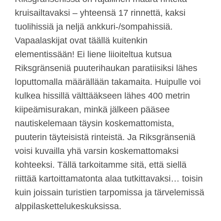
kruisailtavaksi – yhteensä 17 rinnettä, kaksi
tuolihissiä ja neljä ankkuri-/sompahissiä.
Vapaalaskijat ovat täällä kuitenkin
elementissään! Ei liene liioiteltua kutsua
Riksgränseniä puuterihaukan paratiisiksi lähes
loputtomalla määrällään takamaita. Huipulle voi
kulkea hissillä välttääkseen lähes 400 metrin
kiipeämisurakan, minkä jälkeen pääsee
nautiskelemaan täysin koskemattomista,
puuterin täyteisistä rinteistä. Ja Riksgränseniä
voisi kuvailla yhä varsin koskemattomaksi
kohteeksi. Tällä tarkoitamme sitä, että siellä
riittää kartoittamatonta alaa tutkittavaksi… toisin
kuin joissain turistien tarpomissa ja tärvelemissä
alppilaskettelukeskuksissa.