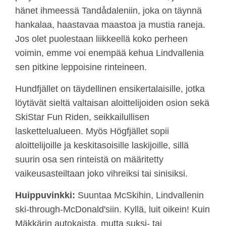
hänet ihmeessä Tandådaleniin, joka on täynnä
hankalaa, haastavaa maastoa ja mustia raneja.
Jos olet puolestaan liikkeellä koko perheen
voimin, emme voi enempää kehua Lindvallenia
sen pitkine leppoisine rinteineen.
Hundfjället on täydellinen ensikertalaisille, jotka
löytävät sieltä valtaisan aloittelijoiden osion sekä
SkiStar Fun Riden, seikkailullisen
laskettelualueen. Myös Högfjället sopii
aloittelijoille ja keskitasoisille laskijoille, sillä
suurin osa sen rinteistä on määritetty
vaikeusasteiltaan joko vihreiksi tai sinisiksi.
Huippuvinkki:
Suuntaa McSkihin, Lindvallenin
ski-through-McDonald'siin. Kyllä, luit oikein! Kuin
Mäkkärin autokaista, mutta suksi- tai