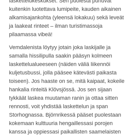
laskettelukeskukset. Sen puolesta puhuvat
kuitenkin luotettava lumipeite, kauden aikainen
alkamisajankohta (yleensä lokakuu) sekä leveät
ja laakeat rinteet – ilman turistimassoja
pilaamassa vibeä!
Vemdalenista löytyy jotain joka laskijalle ja
samalla hissilipulla saakin pääsyn kolmeen
laskettelualueeseen (näiden väliä liikennöi
kuljetusbussi, jolla pääsee kätevästi paikasta
toiseen). Jos haaste on se, mitä kaipaat, kokeile
hankalia rinteitä Klövsjössä. Jos sen sijaan
tykkäät laskea muutaman ranin ja ottaa sitten
rennosti, voit yhdistää laskettelun ja span
Storhognassa. Björnrikessä pääset puolestaan
kokemaan kulttuuria hengaillessasi porojen
kanssa ja oppiessasi paikallisten saamelaisten