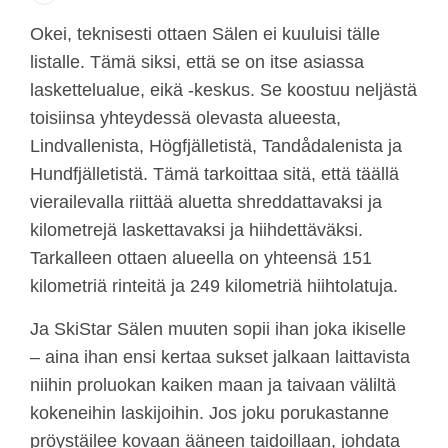
Okei, teknisesti ottaen Sälen ei kuuluisi tälle
listalle. Tämä siksi, että se on itse asiassa
laskettelualue, eikä -keskus. Se koostuu neljästä
toisiinsa yhteydessä olevasta alueesta,
Lindvallenista, Högfjälletistä, Tandådalenista ja
Hundfjälletistä. Tämä tarkoittaa sitä, että täällä
vierailevalla riittää aluetta shreddattavaksi ja
kilometrejä laskettavaksi ja hiihdettäväksi.
Tarkalleen ottaen alueella on yhteensä 151
kilometriä rinteitä ja 249 kilometriä hiihtolatuja.
Ja SkiStar Sälen muuten sopii ihan joka ikiselle
– aina ihan ensi kertaa sukset jalkaan laittavista
niihin proluokan kaiken maan ja taivaan väliltä
kokeneihin laskijoihin. Jos joku porukastanne
pröystäilee kovaan ääneen taidoillaan, johdata