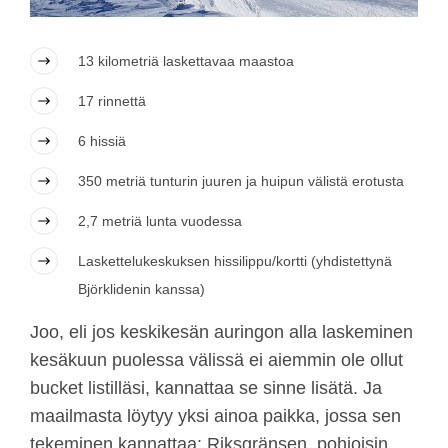
13 kilometriä laskettavaa maastoa
17 rinnettä
6 hissiä
350 metriä tunturin juuren ja huipun välistä erotusta
2,7 metriä lunta vuodessa
Laskettelukeskuksen hissilippu/kortti (yhdistettynä
Björklidenin kanssa)
Joo, eli jos keskikesän auringon alla laskeminen
kesäkuun puolessa välissä ei aiemmin ole ollut
bucket listilläsi, kannattaa se sinne lisätä. Ja
maailmasta löytyy yksi ainoa paikka, jossa sen
tekeminen kannattaa: Riksgränsen, pohjoisin