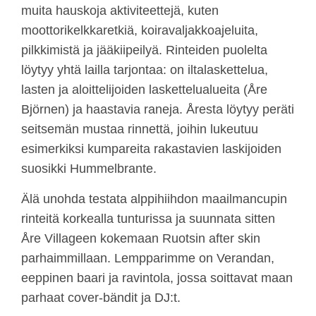
muita hauskoja aktiviteettejä, kuten
moottorikelkkaretkiä, koiravaljakkoajeluita,
pilkkimistä ja jääkiipeilyä. Rinteiden puolelta
löytyy yhtä lailla tarjontaa: on iltalaskettelua,
lasten ja aloittelijoiden laskettelualueita (Åre
Björnen) ja haastavia raneja. Åresta löytyy peräti
seitsemän mustaa rinnettä, joihin lukeutuu
esimerkiksi kumpareita rakastavien laskijoiden
suosikki Hummelbrante.
Älä unohda testata alppihiihdon maailmancupin
rinteitä korkealla tunturissa ja suunnata sitten
Åre Villageen kokemaan Ruotsin after skin
parhaimmillaan. Lempparimme on Verandan,
eeppinen baari ja ravintola, jossa soittavat maan
parhaat cover-bändit ja DJ:t.