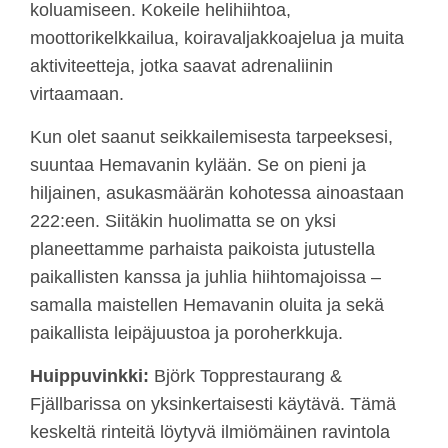
koluamiseen. Kokeile helihiihtoa,
moottorikelkkailua, koiravaljakkoajelua ja muita
aktiviteetteja, jotka saavat adrenaliinin
virtaamaan.
Kun olet saanut seikkailemisesta tarpeeksesi,
suuntaa Hemavanin kylään. Se on pieni ja
hiljainen, asukasmäärän kohotessa ainoastaan
222:een. Siitäkin huolimatta se on yksi
planeettamme parhaista paikoista jutustella
paikallisten kanssa ja juhlia hiihtomajoissa –
samalla maistellen Hemavanin oluita ja sekä
paikallista leipäjuustoa ja poroherkkuja.
Huippuvinkki:
Björk Topprestaurang &
Fjällbarissa on yksinkertaisesti käytävä. Tämä
keskeltä rinteitä löytyvä ilmiömäinen ravintola