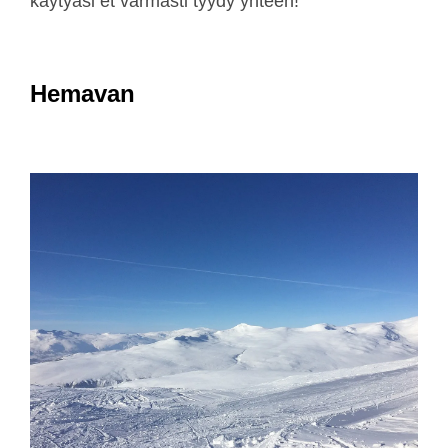
käytyäsi et varmasti tyydy yhteen!
Hemavan