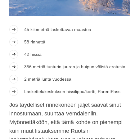
45 kilometriä laskettavaa maastoa
58 rinnettä
42 hissiä
356 metriä tunturin juuren ja huipun välistä erotusta
2 metriä lunta vuodessa
Laskettelukeskuksen hissilippu/kortti, ParentPass
Jos täydelliset rinnekoneen jäljet saavat sinut
innostumaan, suuntaa Vemdaleniin.
Myönnettäköön, että tämä kohde on pienempi
kuin muut listauksemme Ruotsin