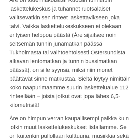
laskettelukeskus ja tuhannet ruotsalaiset
valitsevatkin sen rinteet laskettavikseen joka
talvi. Vaikka laskettelukeskukseen ei olekaan
erityisen helppoa päästä (Åre sijaitsee noin
seitsemän tunnin junamatkan päässä
Tukholmasta tai vaihtoehtoisesti Östersundista
alkavan lentomatkan ja tunnin bussimatkan
päässä), on sille syynsä, miksi niin monet
päättävät sinne matkustaa. Sieltä löytyy nimittäin
koko naapurimaamme suurin laskettelualue 112
rinteellään – joista jotkut ovat jopa lähes 6,5-
kilometrisiä!
Åre on himpun verran kaupallisempi paikka kuin
jotkin muut laskettelukeskukset listallamme. Se
on kuitenkin pullollaan kulttuuria, musiikkia sekä