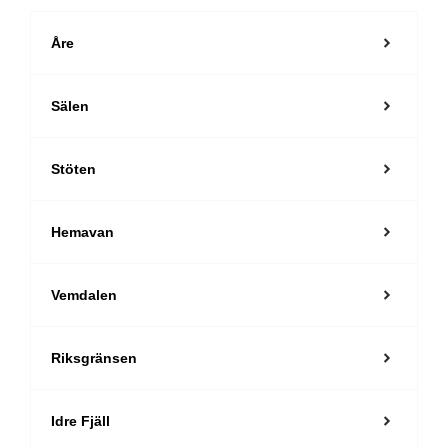
Åre
Sälen
Stöten
Hemavan
Vemdalen
Riksgränsen
Idre Fjäll