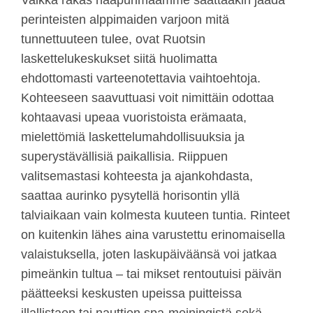
Vaikka rakas naapurimaamme saattaakin jäädä
perinteisten alppimaiden varjoon mitä
tunnettuuteen tulee, ovat Ruotsin
laskettelukeskukset siitä huolimatta
ehdottomasti varteenotettavia vaihtoehtoja.
Kohteeseen saavuttuasi voit nimittäin odottaa
kohtaavasi upeaa vuoristoista erämaata,
mielettömiä laskettelumahdollisuuksia ja
superystävällisiä paikallisia. Riippuen
valitsemastasi kohteesta ja ajankohdasta,
saattaa aurinko pysytellä horisontin yllä
talviaikaan vain kolmesta kuuteen tuntia. Rinteet
on kuitenkin lähes aina varustettu erinomaisella
valaistuksella, joten laskupäiväänsä voi jatkaa
pimeänkin tultua – tai mikset rentoutuisi päivän
päätteeksi keskusten upeissa puitteissa