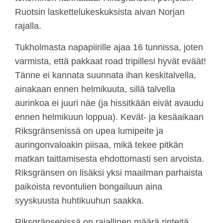
Ruotsin laskettelukeskuksista aivan Norjan
rajalla.
Tukholmasta napapiirille ajaa 16 tunnissa, joten
varmista, että pakkaat road tripillesi hyvät eväät!
Tänne ei kannata suunnata ihan keskitalvella,
ainakaan ennen helmikuuta, sillä talvella
aurinkoa ei juuri näe (ja hissitkään eivät avaudu
ennen helmikuun loppua). Kevät- ja kesäaikaan
Riksgränsenissä on upea lumipeite ja
auringonvaloakin piisaa, mikä tekee pitkän
matkan taittamisesta ehdottomasti sen arvoista.
Riksgränsen on lisäksi yksi maailman parhaista
paikoista revontulien bongailuun aina
syyskuusta huhtikuuhun saakka.
Riksgränsenissä on rajallinen määrä rinteitä