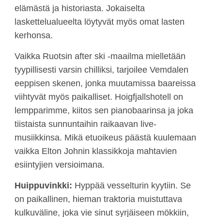
elämästä ja historiasta. Jokaiselta
laskettelualueelta löytyvät myös omat lasten
kerhonsa.
Vaikka Ruotsin after ski -maailma mielletään
tyypillisesti varsin chilliksi, tarjoilee Vemdalen
eeppisen skenen, jonka muutamissa baareissa
viihtyvät myös paikalliset. Hoigfjallshotell on
lempparimme, kiitos sen pianobaarinsa ja joka
tiistaista sunnuntaihin raikaavan live-
musiikkinsa. Mikä etuoikeus päästä kuulemaan
vaikka Elton Johnin klassikkoja mahtavien
esiintyjien versioimana.
Huippuvinkki:
Hyppää vesselturin kyytiin. Se
on paikallinen, hieman traktoria muistuttava
kulkuväline, joka vie sinut syrjäiseen mökkiin,