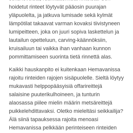
hoidetut rinteet löytyvät pääosin puurajan
yläpuolelta, ja jatkuva lumisade sekä kylmät
lämpötilat takaavat varman kovaksi tiivistyneen
lumipeitteen, joka on juuri sopiva laskettelun ja
lautailun opetteluun, carving-käännöksiin,
kruisailuun tai vaikka ihan vanhaan kunnon
pommittamiseen suorinta tietä rinnettä alas.
Kaikki hauskanpito ei kuitenkaan Hemavanissa
rajoitu rinteiden rajojen sisäpuolelle. Sieltä löytyy
mukavasti helppopääsyisiä offarireittejä
salaisine puuterikulhoineen, ja tunturin
alaosassa piilee mielin määrin metsäreittejä
puikkelehdittavaksi. Oletko mieleltäsi seikkailija?
Älä siinä tapauksessa rajoita menoasi
Hemavanissa pelkkään perinteiseen rinteiden