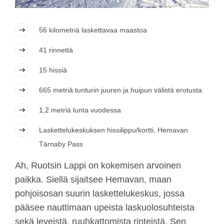
56 kilometriä laskettavaa maastoa
41 rinnettä
15 hissiä
665 metriä tunturin juuren ja huipun välistä erotusta
1,2 metriä lunta vuodessa
Laskettelukeskuksen hissilippu/kortti, Hemavan
Tärnaby Pass
Ah, Ruotsin Lappi on kokemisen arvoinen
paikka. Siellä sijaitsee Hemavan, maan
pohjoisosan suurin laskettelukeskus, jossa
pääsee nauttimaan upeista laskuolosuhteista
sekä leveistä, ruuhkattomista rinteistä. Sen