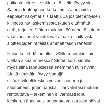
paikasta tekee se fakta, että sieltä löytyy yksi
Sälenin tunturijonon korkeimmista huipuista –
eeppiset näkymät siis taattu. Ja jos olet erityisen
kiinnostunut laskemisesta (kuten eittämättä
olet), tarjoilee Stöten mukavat 50 rinnettä, joiden
vaativuustasot vaihtelevat aina kruisailtavista
aloittelijoiden reiteistä ammattitason raneihin.
Haluatko tehdä lomallasi välillä muutakin kuin
viettää aikaa rinteessä? Stöten sopii sinulle
myös siinä tapauksessa enemmän kuin hyvin.
Sieltä nimittäin löytyy Vattufjäl,
sisäaktiviteettikeskus vesipuistoineen ja
saunoineen, joten hauska – tai valintasi mukaan
rentouttava – tekeminen ei varmasti lopu
kesken. Tänne voisi suunnata vaikka joka päivä!