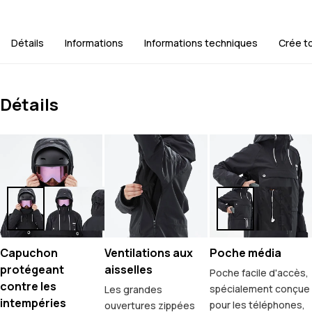
Détails
Informations
Informations techniques
Crée t
Détails
Capuchon
Ventilations aux
Poche média
protégeant
aisselles
Poche facile d'accès,
contre les
spécialement conçue
Les grandes
intempéries
pour les téléphones,
ouvertures zippées