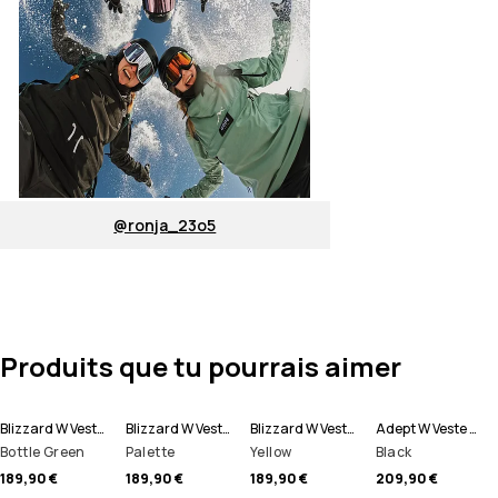
@ronja_23o5
Produits que tu pourrais aimer
Blizzard W Veste Snowboard Femme
Blizzard W Veste Snowboard Femme
Blizzard W Veste Snowboard Femme
Adept W Veste Snowboard Femme
Bottle Green
Palette
Yellow
Black
189,90 €
189,90 €
189,90 €
209,90 €