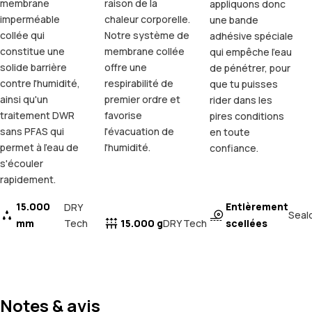
membrane
raison de la
appliquons donc
imperméable
chaleur corporelle.
une bande
collée qui
Notre système de
adhésive spéciale
constitue une
membrane collée
qui empêche l'eau
solide barrière
offre une
de pénétrer, pour
contre l'humidité,
respirabilité de
que tu puisses
ainsi qu'un
premier ordre et
rider dans les
traitement DWR
favorise
pires conditions
sans PFAS qui
l'évacuation de
en toute
permet à l'eau de
l'humidité.
confiance.
s'écouler
rapidement.
15.000
Entièrement
DRY
Seal
mm
Tech
15.000 g
scellées
DRY Tech
Notes & avis