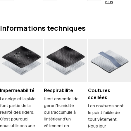
plus
Informations techniques
Imperméabilité
Respirabilité
Coutures
scellées
La neige et la pluie
Il est essentiel de
font partie de la
gérer l'humidité
Les coutures sont
réalité des riders.
qui s'accumule à
le point faible de
C'est pourquoi
l'intérieur d'un
tout vêtement.
nous utilisons une
vêtement en
Nous leur