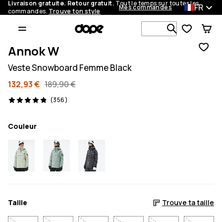
Livraison gratuite. Retour gratuit.
Tout le temps sur toutes les
FR
Mes commandes
commandes.
Trouve ton style
Recherche p
Annok W
Veste Snowboard Femme Black
132,93 €
189,90 €
356 avis, 4.9/5
(356)
Couleur
Taille
Trouve ta taille