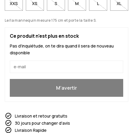
XXS
XS
S
M
L
XL
Le/la mannequin mesure 175 cm et porte la taille S.
Ce produit n'est plus en stock
Pas d'inquiétude, on te dira quand il sera de nouveau
disponible
Oui, je veux rejoindre
M’avertir
Livraison et retour gratuits
30 jours pour changer d'avis
Livraison Rapide