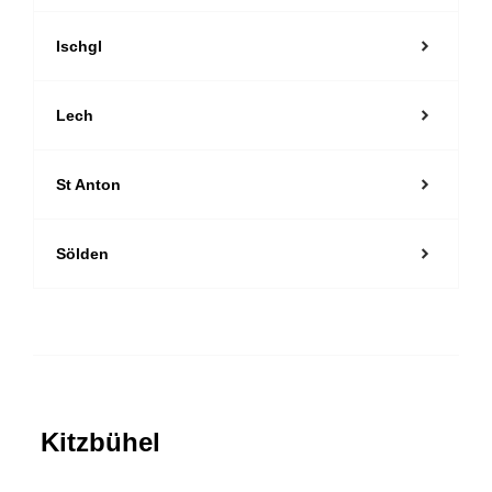
Ischgl
Lech
St Anton
Sölden
Kitzbühel