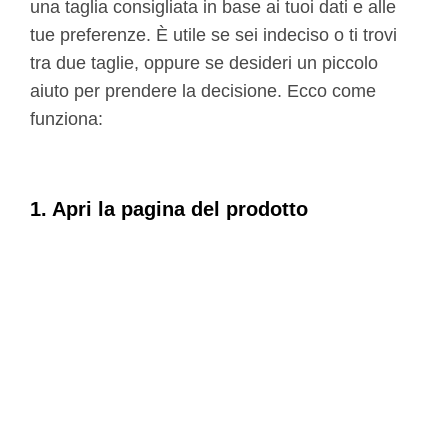
una taglia consigliata in base ai tuoi dati e alle
tue preferenze. È utile se sei indeciso o ti trovi
tra due taglie, oppure se desideri un piccolo
aiuto per prendere la decisione. Ecco come
funziona:
1. Apri la pagina del prodotto
Scorri fino a quando le immagini del prodotto e
le opzioni di taglia sono visibili.
2. Clicca su Trova la tua taglia
Il pulsante si trova appena sopra le taglie.
Cliccaci per iniziare.