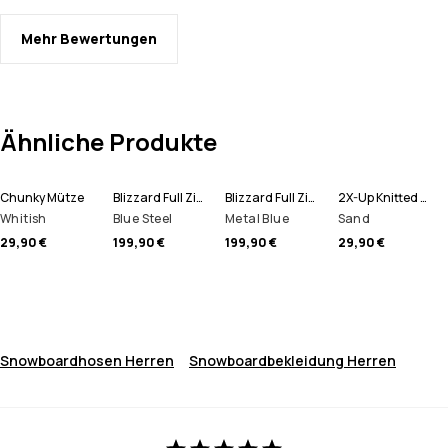
Mehr Bewertungen
Ähnliche Produkte
Chunky Mütze
Blizzard Full Zip Snowboardjacke Herren
Blizzard Full Zip Skijacke Herren
2X-Up Knitted Schlauchtuch
Whitish
Blue Steel
Metal Blue
Sand
29,90 €
199,90 €
199,90 €
29,90 €
Snowboardhosen Herren
Snowboardbekleidung Herren