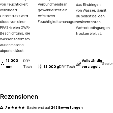
von Feuchtigkeit
Verbundmembran
das Eindringen
verhindert.
gewährleistet ein
von Wasser, damit
Unterstützt wird
effektives
du selbst bei den
diese von einer
Feuchtigkeitsmanagement.
schlechtesten
PFAS-freien DWR-
Wetterbedingungen
Beschichtung, die
trocken bleibst.
Wasser sofort am
Außenmaterial
abperlen lässt.
15.000
Vollständig
DRY
Sealo
mm
Tech
15.000 g
versiegelt
DRY Tech
Rezensionen
4.7
Basierend auf
243 Bewertungen