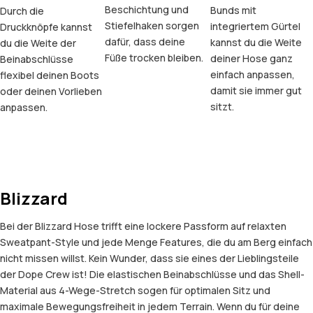
Beschichtung und
Bunds mit
Durch die
Stiefelhaken sorgen
integriertem Gürtel
Druckknöpfe kannst
dafür, dass deine
kannst du die Weite
du die Weite der
Füße trocken bleiben.
deiner Hose ganz
Beinabschlüsse
einfach anpassen,
flexibel deinen Boots
damit sie immer gut
oder deinen Vorlieben
sitzt.
anpassen.
Blizzard
Bei der Blizzard Hose trifft eine lockere Passform auf relaxten
Sweatpant-Style und jede Menge Features, die du am Berg einfach
nicht missen willst. Kein Wunder, dass sie eines der Lieblingsteile
der Dope Crew ist! Die elastischen Beinabschlüsse und das Shell-
Material aus 4-Wege-Stretch sogen für optimalen Sitz und
maximale Bewegungsfreiheit in jedem Terrain. Wenn du für deine