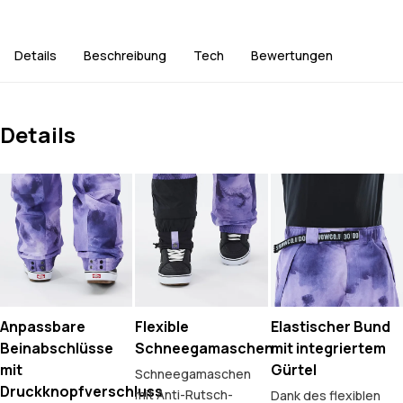
Details
Beschreibung
Tech
Bewertungen
Details
Anpassbare
Flexible
Elastischer Bund
Beinabschlüsse
Schneegamaschen
mit integriertem
mit
Gürtel
Schneegamaschen
Druckknopfverschluss
mit Anti-Rutsch-
Dank des flexiblen