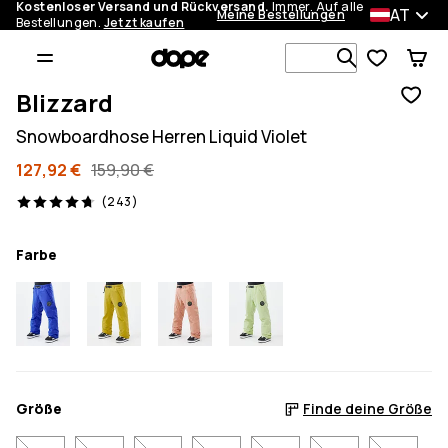
Kostenloser Versand und Rückversand.
Immer. Auf alle
AT
Meine Bestellungen
Bestellungen.
Jetzt kaufen
Durchsuche
Blizzard
Snowboardhose Herren Liquid Violet
127,92 €
159,90 €
243 Reviews, 4.7/5
(243)
Farbe
Größe
Finde deine Größe