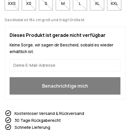
XXS
XS
S
M
L
XL
XXL
Das Model ist 184 cm groß und trägt Größe M.
Dieses Produkt ist gerade nicht verfügbar
Keine Sorge, wir sagen dir Bescheid, sobald es wieder
erhältlich ist.
Ja, ich will mitmachen
Benachrichtige mich
Kostenloser Versand & Rückversand
30 Tage Rückgaberecht
Schnelle Lieferung