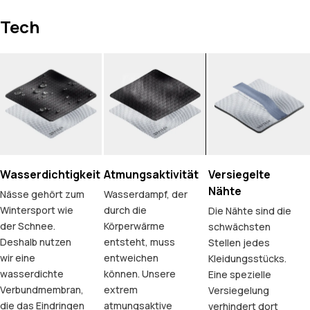
Tech
Wasserdichtigkeit
Atmungsaktivität
Versiegelte
Nähte
Nässe gehört zum
Wasserdampf, der
Wintersport wie
durch die
Die Nähte sind die
der Schnee.
Körperwärme
schwächsten
Deshalb nutzen
entsteht, muss
Stellen jedes
wir eine
entweichen
Kleidungsstücks.
wasserdichte
können. Unsere
Eine spezielle
Verbundmembran,
extrem
Versiegelung
die das Eindringen
atmungsaktive
verhindert dort