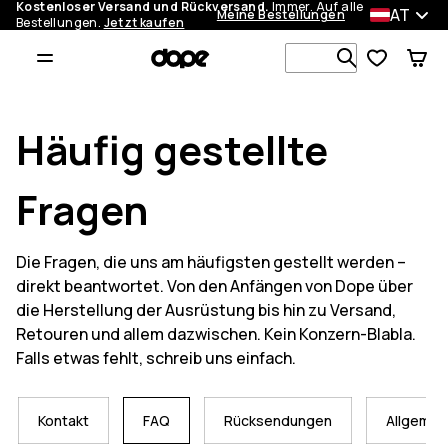
Kostenloser Versand und Rückversand.
Immer. Auf alle
AT
Meine Bestellungen
Bestellungen.
Jetzt kaufen
Durchsuche
Häufig gestellte
Fragen
Die Fragen, die uns am häufigsten gestellt werden –
direkt beantwortet. Von den Anfängen von Dope über
die Herstellung der Ausrüstung bis hin zu Versand,
Retouren und allem dazwischen. Kein Konzern-Blabla.
Falls etwas fehlt, schreib uns einfach.
Kontakt
FAQ
Rücksendungen
Allgemei