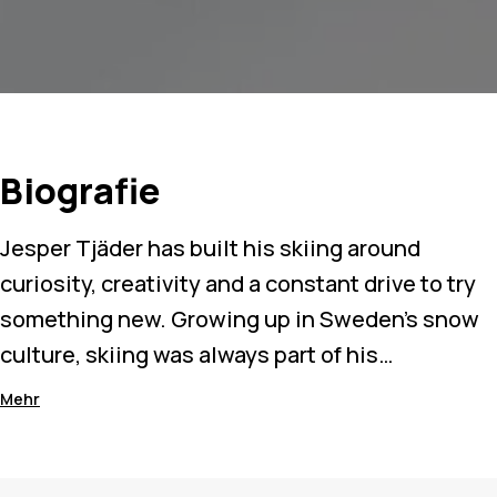
Biografie
Jesper Tjäder has built his skiing around
curiosity, creativity and a constant drive to try
something new. Growing up in Sweden’s snow
culture, skiing was always part of his
environment, but it was the freeski pioneers
Mehr
before him who shaped the way he rides today.
Known for technical rail riding and pushing