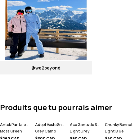
@we2beyond
Produits que tu pourrais aimer
Antek Pantalon de Snowboard Homme
Adept Veste Snowboard Homme
Ace Gants de Ski
Chunky Bonnet
Moss Green
Grey Camo
Light Grey
Light Blue
$260 CAD
$300 CAD
$90 CAD
$40 CAD