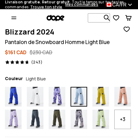
Livraison gratuite. Retour gratuit.
Tout le temps sur toutes les
CA/FR
Mes commandes
commandes.
Trouve ton style
Recherche p
Blizzard 2024
Pantalon de Snowboard Homme Light Blue
$161 CAD
$230 CAD
243 avis, 4.7/5
(243)
Couleur
Light Blue
+3