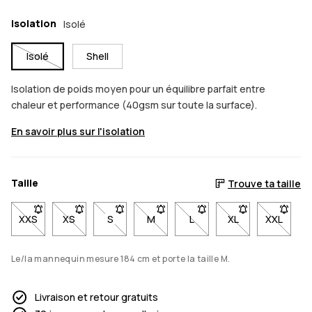
Isolation
Isolé
Isolé
Shell
Isolation de poids moyen pour un équilibre parfait entre
chaleur et performance (40gsm sur toute la surface).
En savoir plus sur l'isolation
Taille
Trouve ta taille
XXS
- Taille XXS non disponible. Cliquez pour être averti lorsqu'ell
XS
- Taille XS non disponible. Cliquez pour être averti lo
S
- Taille S non disponible. Cliquez pour être a
M
- Taille M non disponible. Cliquez p
L
- Taille L non disponible. 
XL
- Taille XL non di
XXL
- Taille
Le/la mannequin mesure 184 cm et porte la taille M.
Livraison et retour gratuits