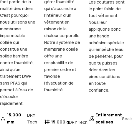
font partie de la
gérer l'humidité
Les coutures sont
réalité des riders.
qui s'accumule à
le point faible de
C'est pourquoi
l'intérieur d'un
tout vêtement.
nous utilisons une
vêtement en
Nous leur
membrane
raison de la
appliquons donc
imperméable
chaleur corporelle.
une bande
collée qui
Notre système de
adhésive spéciale
constitue une
membrane collée
qui empêche l'eau
solide barrière
offre une
de pénétrer, pour
contre l'humidité,
respirabilité de
que tu puisses
ainsi qu'un
premier ordre et
rider dans les
traitement DWR
favorise
pires conditions
sans PFAS qui
l'évacuation de
en toute
permet à l'eau de
l'humidité.
confiance.
s'écouler
rapidement.
15.000
Entièrement
DRY
Seal
mm
Tech
15.000 g
scellées
DRY Tech