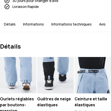
30 jours pour changer d'avis
Livraison Rapide
Détails
Informations
Informations techniques
Avis
Détails
Ourlets réglables
Guêtres de neige
Ceinture et taille
par boutons-
élastiques
élastiques
pression