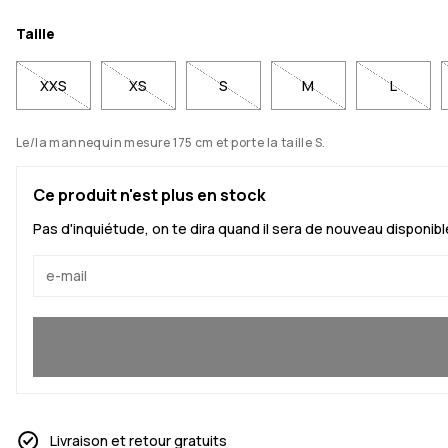
Taille
XXS
XS
S
M
L
Le/la mannequin mesure 175 cm et porte la taille S.
Ce produit n'est plus en stock
Pas d'inquiétude, on te dira quand il sera de nouveau disponibl
Oui, je veux rejoindre
Livraison et retour gratuits