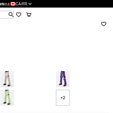
CA/FR
es
 ton style
Recherche parmi 1 000+ produits
+2