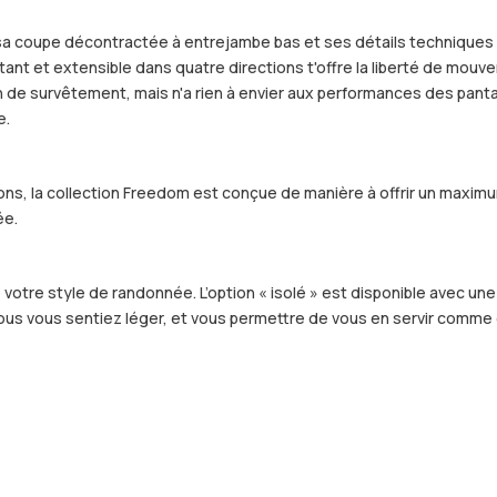
sa coupe décontractée à entrejambe bas et ses détails techniques qu
stant et extensible dans quatre directions t'offre la liberté de mou
on de survêtement, mais n'a rien à envier aux performances des panta
e.
ections, la collection Freedom est conçue de manière à offrir un m
ée.
votre style de randonnée. L’option « isolé » est disponible avec une 
 vous vous sentiez léger, et vous permettre de vous en servir comme