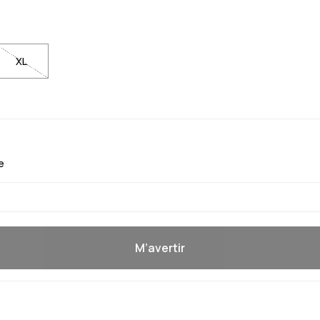
XL
e
M’avertir