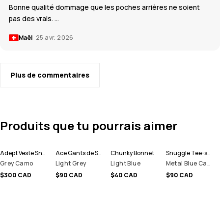
Bonne qualité dommage que les poches arrières ne soient
pas des vrais. …
Maël
25 avr. 2026
Plus de commentaires
Produits que tu pourrais aimer
Adept Veste Snowboard Homme
Ace Gants de Ski
Chunky Bonnet
Snuggle Tee-shirt thermique Homme
Grey Camo
Light Grey
Light Blue
Metal Blue Camo
$300 CAD
$90 CAD
$40 CAD
$90 CAD