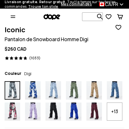
Livraison gratuite. Retour gratuit.
Tout le temps sur toutes les
CA/FR
Mes commandes
commandes.
Trouve ton style
Recherche p
Iconic
Pantalon de Snowboard Homme Digi
$260 CAD
1033 avis, 4.8/5
(1033)
Couleur
Digi
+13