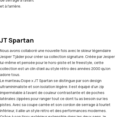
de serrage à l'avant
et à l'arrière.
JT Spartan
Nous avons collaboré une nouvelle fois avec le skieur légendaire
Jesper Tjäder pour créer sa collection signature. Créée par Jesper
lui-même et pensée pour le hors-piste et le freestyle, cette
collection est un clin d’œil au style rétro des années 2000 qu’on
adore tous.
Le manteau Dope x JT Spartan se distingue par son design
ultraminimaliste et son isolation légère. Il est équipé d’un zip
imperméable à l’avant de couleur contrastante et de poches
latérales zippées pour ranger tout ce dont tu as besoin sur les
pistes. Avec sa coupe carrée et son cordon de serrage à l’ourlet
inférieur, il allie un style rétro et des performances modernes.
Grâce à son tissu extérieur extensible dans les deux sens, le