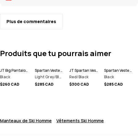
Plus de commentaires
Produits que tu pourrais aimer
JT Big Pantalon de Ski Homme
Spartan Veste de Ski Homme
JT Spartan Veste Snowboard Homme
Spartan Veste de Ski Homme
Black
Light Grey/Black
Red/Black
Black
$260 CAD
$285 CAD
$300 CAD
$285 CAD
Manteaux de Ski Homme
Vêtements Ski Homme