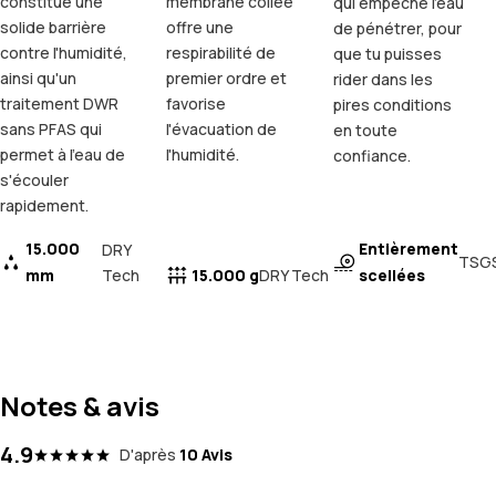
constitue une
membrane collée
qui empêche l'eau
solide barrière
offre une
de pénétrer, pour
contre l'humidité,
respirabilité de
que tu puisses
ainsi qu'un
premier ordre et
rider dans les
traitement DWR
favorise
pires conditions
sans PFAS qui
l'évacuation de
en toute
permet à l'eau de
l'humidité.
confiance.
s'écouler
rapidement.
15.000
Entièrement
DRY
TSG
mm
Tech
15.000 g
scellées
DRY Tech
Notes & avis
4.9
D'après
10 Avis