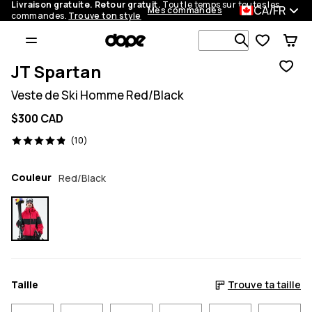
Livraison gratuite. Retour gratuit.
Tout le temps sur toutes les
CA/FR
Mes commandes
commandes.
Trouve ton style
Recherche p
JT Spartan
Veste de Ski Homme Red/Black
$300 CAD
10 avis, 4.9/5
(10)
Couleur
Red/Black
Taille
Trouve ta taille