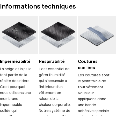
Informations techniques
Imperméabilité
Respirabilité
Coutures
scellées
La neige et la pluie
Il est essentiel de
font partie de la
gérer l'humidité
Les coutures sont
réalité des riders.
qui s'accumule à
le point faible de
C'est pourquoi
l'intérieur d'un
tout vêtement.
nous utilisons une
vêtement en
Nous leur
membrane
raison de la
appliquons donc
imperméable
chaleur corporelle.
une bande
collée qui
Notre système de
adhésive spéciale