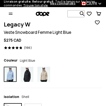
Livraison gratuite. Retour gratuit.
Tout le temps sur toutes les
CA/FR
Mes commandes
commandes.
Trouve ton style
Recherche p
Legacy W
Veste Snowboard Femme Light Blue
$275 CAD
166 avis, 4.8/5
(166)
Couleur
Light Blue
Isolation
Shell