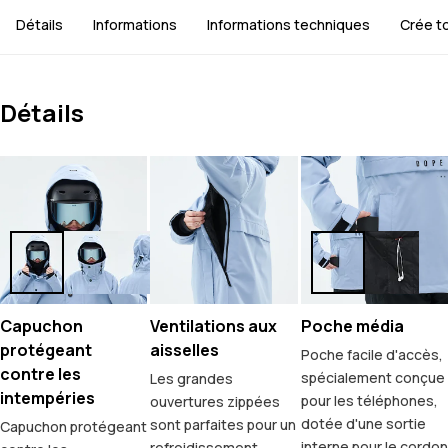
Détails
Informations
Informations techniques
Crée to
Détails
Capuchon
Ventilations aux
Poche média
protégeant
aisselles
Poche facile d'accès,
contre les
spécialement conçue
Les grandes
intempéries
pour les téléphones,
ouvertures zippées
dotée d'une sortie
sont parfaites pour un
Capuchon protégeant
interne pour le cordon
refroidissement