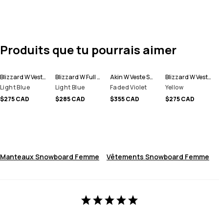
Produits que tu pourrais aimer
Blizzard W Veste Snowboard Femme
Blizzard W Full Zip Veste Snowboard Femme
Akin W Veste Snowboard Femme
Blizzard W Veste Snowboard Femme
Light Blue
Light Blue
Faded Violet
Yellow
$275 CAD
$285 CAD
$355 CAD
$275 CAD
Manteaux Snowboard Femme
Vêtements Snowboard Femme