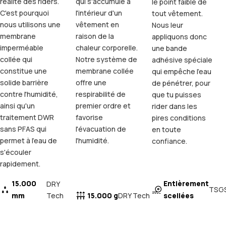
réalité des riders.
qui s'accumule à
le point faible de
C'est pourquoi
l'intérieur d'un
tout vêtement.
nous utilisons une
vêtement en
Nous leur
membrane
raison de la
appliquons donc
imperméable
chaleur corporelle.
une bande
collée qui
Notre système de
adhésive spéciale
constitue une
membrane collée
qui empêche l'eau
solide barrière
offre une
de pénétrer, pour
contre l'humidité,
respirabilité de
que tu puisses
ainsi qu'un
premier ordre et
rider dans les
traitement DWR
favorise
pires conditions
sans PFAS qui
l'évacuation de
en toute
permet à l'eau de
l'humidité.
confiance.
s'écouler
rapidement.
15.000
Entièrement
DRY
TSG
mm
Tech
15.000 g
scellées
DRY Tech