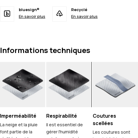
bluesign®
Recyclé
En savoir plus
En savoir plus
Informations techniques
Imperméabilité
Respirabilité
Coutures
scellées
La neige et la pluie
Il est essentiel de
font partie de la
gérer l'humidité
Les coutures sont