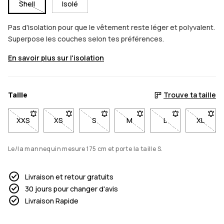
Shell
Isolé
Pas d'isolation pour que le vêtement reste léger et polyvalent.
Superpose les couches selon tes préférences.
En savoir plus sur l'isolation
Taille
Trouve ta taille
XXS
- Taille XXS non disponible. Cliquez pour être averti lorsqu'el
XS
- Taille XS non disponible. Cliquez pour être averti
S
- Taille S non disponible. Cliquez pour ê
M
- Taille M non disponible. Cl
L
- Taille L non dis
XL
- Taill
Le/la mannequin mesure 175 cm et porte la taille S.
Livraison et retour gratuits
30 jours pour changer d'avis
Livraison Rapide