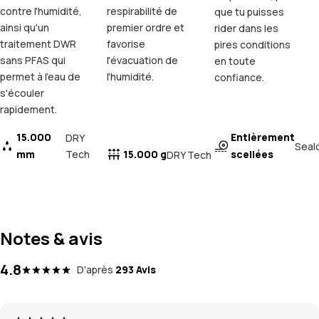
contre l'humidité,
respirabilité de
que tu puisses
ainsi qu'un
premier ordre et
rider dans les
traitement DWR
favorise
pires conditions
sans PFAS qui
l'évacuation de
en toute
permet à l'eau de
l'humidité.
confiance.
s'écouler
rapidement.
15.000
Entièrement
DRY
Seal
mm
Tech
15.000 g
scellées
DRY Tech
Notes & avis
4.8
D'après
293 Avis