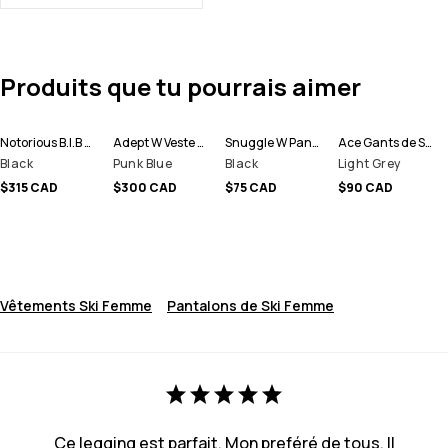
Produits que tu pourrais aimer
Notorious B.I.B W Pantalon de Snowboard Femme
Adept W Veste Snowboard Femme
Snuggle W Pantalon thermique Femme
Ace Gants de Ski
Black
Punk Blue
Black
Light Grey
$315 CAD
$300 CAD
$75 CAD
$90 CAD
Vêtements Ski Femme
Pantalons de Ski Femme
Ce legging est parfait. Mon preféré de tous. Il