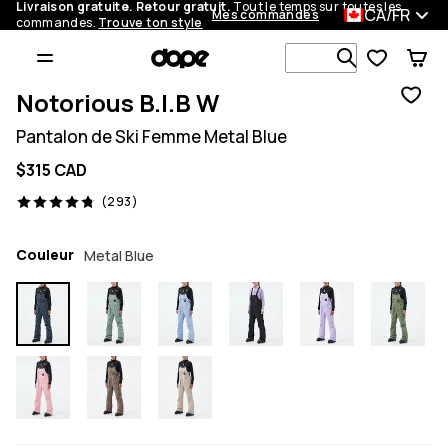
Livraison gratuite. Retour gratuit.
Tout le temps sur toutes les
CA/FR
Mes commandes
commandes.
Trouve ton style
Recherche p
Notorious B.I.B W
Pantalon de Ski Femme Metal Blue
$315 CAD
293 avis, 4.8/5
(293)
Couleur
Metal Blue