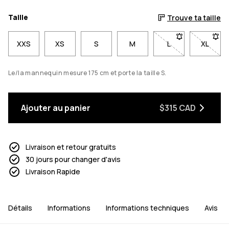
Taille
Trouve ta taille
XXS
XS
S
M
L
- Taille L non dis
XL
- Taill
Le/la mannequin mesure 175 cm et porte la taille S.
Ajouter au panier
$315 CAD
Livraison et retour gratuits
30 jours pour changer d'avis
Livraison Rapide
Détails
Informations
Informations techniques
Avis