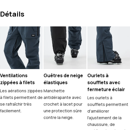
Détails
Ventilations
Guêtres de neige
Ourlets à
zippées à filets
élastiques
soufflets avec
fermeture éclair
Les aérations zippées
Manchette
à filets permettent de
antidérapante avec
Les ourlets à
se rafraîchir très
crochet à lacet pour
soufflets permettent
facilement.
une protection sûre
d'améliorer
contre la neige.
l'ajustement de la
chaussure, de