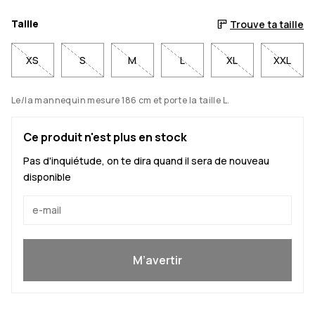
Taille
Trouve ta taille
XS
S
M
L
XL
XXL
Le/la mannequin mesure 186 cm et porte la taille L.
Ce produit n'est plus en stock
Pas d'inquiétude, on te dira quand il sera de nouveau
disponible
Oui, je veux rejoindre
M’avertir