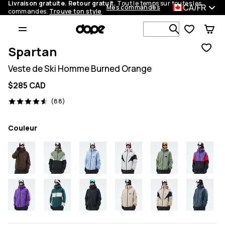
Livraison gratuite. Retour gratuit.
Tout le temps sur toutes les
CA/FR
Mes commandes
commandes.
Trouve ton style
Recherche p
Spartan
Veste de Ski Homme Burned Orange
$285 CAD
88 avis, 4.6/5
(88)
Couleur