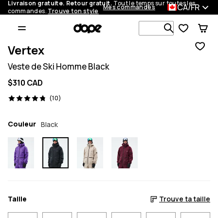
Livraison gratuite. Retour gratuit.
Tout le temps sur toutes les
CA/FR
Mes commandes
commandes.
Trouve ton style
Recherche p
Vertex
Veste de Ski Homme Black
$310 CAD
10 avis, 4.8/5
(10)
Couleur
Black
Taille
Trouve ta taille