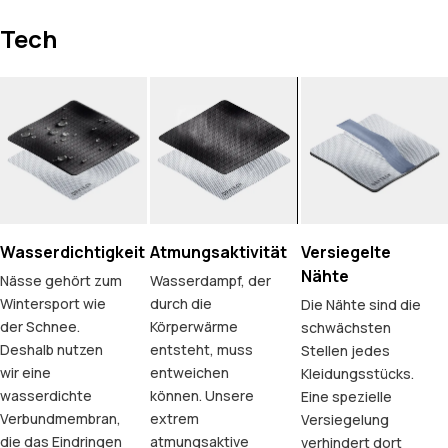
Tech
Wasserdichtigkeit
Atmungsaktivität
Versiegelte
Nähte
Nässe gehört zum
Wasserdampf, der
Wintersport wie
durch die
Die Nähte sind die
der Schnee.
Körperwärme
schwächsten
Deshalb nutzen
entsteht, muss
Stellen jedes
wir eine
entweichen
Kleidungsstücks.
wasserdichte
können. Unsere
Eine spezielle
Verbundmembran,
extrem
Versiegelung
die das Eindringen
atmungsaktive
verhindert dort