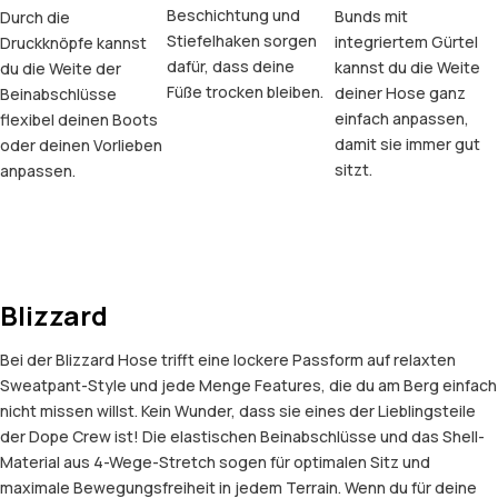
Beschichtung und
Bunds mit
Durch die
Stiefelhaken sorgen
integriertem Gürtel
Druckknöpfe kannst
dafür, dass deine
kannst du die Weite
du die Weite der
Füße trocken bleiben.
deiner Hose ganz
Beinabschlüsse
einfach anpassen,
flexibel deinen Boots
damit sie immer gut
oder deinen Vorlieben
sitzt.
anpassen.
Blizzard
Bei der Blizzard Hose trifft eine lockere Passform auf relaxten
Sweatpant-Style und jede Menge Features, die du am Berg einfach
nicht missen willst. Kein Wunder, dass sie eines der Lieblingsteile
der Dope Crew ist! Die elastischen Beinabschlüsse und das Shell-
Material aus 4-Wege-Stretch sogen für optimalen Sitz und
maximale Bewegungsfreiheit in jedem Terrain. Wenn du für deine