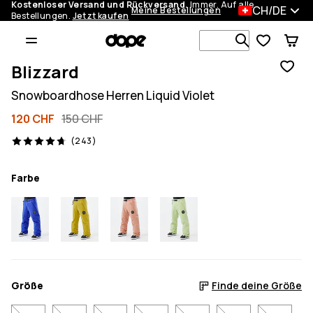
Kostenloser Versand und Rückversand.
Immer. Auf alle
CH/DE
Meine Bestellungen
Bestellungen.
Jetzt kaufen
Durchsuche
Blizzard
Snowboardhose Herren Liquid Violet
120 CHF
150 CHF
243 Reviews, 4.7/5
(243)
Farbe
Größe
Finde deine Größe