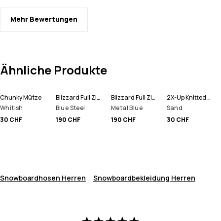
Mehr Bewertungen
Ähnliche Produkte
Chunky Mütze
Blizzard Full Zip Snowboardjacke Herren
Blizzard Full Zip Skijacke Herren
2X-Up Knitted Schlauchtuch
Whitish
Blue Steel
Metal Blue
Sand
30 CHF
190 CHF
190 CHF
30 CHF
Snowboardhosen Herren
Snowboardbekleidung Herren