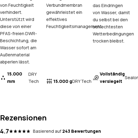
von Feuchtigkeit
Verbundmembran
das Eindringen
verhindert.
gewährleistet ein
von Wasser, damit
Unterstützt wird
effektives
du selbst bei den
diese von einer
Feuchtigkeitsmanagement.
schlechtesten
PFAS-freien DWR-
Wetterbedingungen
Beschichtung, die
trocken bleibst.
Wasser sofort am
Außenmaterial
abperlen lässt.
15.000
Vollständig
DRY
Sealo
mm
Tech
15.000 g
versiegelt
DRY Tech
Rezensionen
4.7
Basierend auf
243 Bewertungen