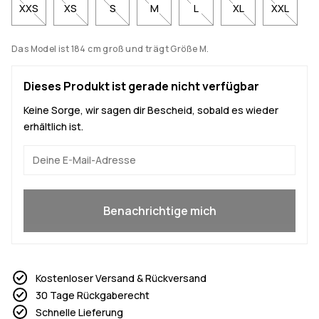
XXS
XS
S
M
L
XL
XXL
Das Model ist 184 cm groß und trägt Größe M.
Dieses Produkt ist gerade nicht verfügbar
Keine Sorge, wir sagen dir Bescheid, sobald es wieder
erhältlich ist.
Ja, ich will mitmachen
Benachrichtige mich
Kostenloser Versand & Rückversand
30 Tage Rückgaberecht
Schnelle Lieferung