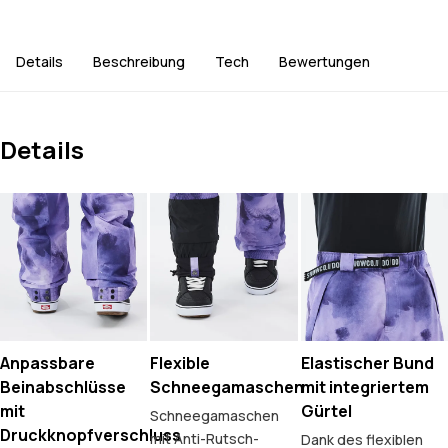
Details
Beschreibung
Tech
Bewertungen
Details
Anpassbare
Flexible
Elastischer Bund
Beinabschlüsse
Schneegamaschen
mit integriertem
mit
Gürtel
Schneegamaschen
Druckknopfverschluss
mit Anti-Rutsch-
Dank des flexiblen