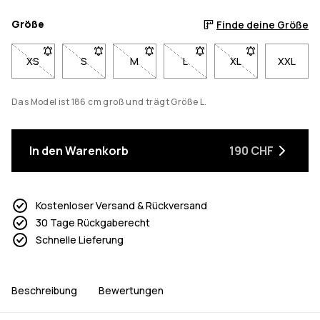
Größe
Finde deine Größe
XS
- Größe XS nicht verfügbar. Klicke, um benachrichtigt zu werd
S
- Größe S nicht verfügbar. Klicke, um benachrichti
M
- Größe M nicht verfügbar. Klicke, um b
L
- Größe L nicht verfügbar. K
XL
- Größe XL nicht v
XXL
Das Model ist 186 cm groß und trägt Größe L.
In den Warenkorb
190 CHF
Kostenloser Versand & Rückversand
30 Tage Rückgaberecht
Schnelle Lieferung
Beschreibung
Bewertungen