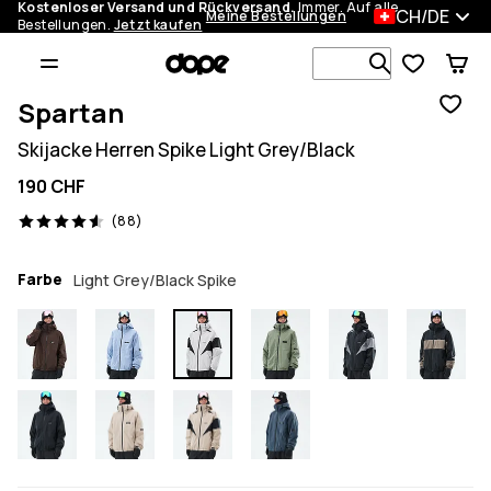
Kostenloser Versand und Rückversand.
Immer. Auf alle
CH/DE
Meine Bestellungen
Bestellungen.
Jetzt kaufen
Durchsuche
Spartan
Skijacke Herren Spike Light Grey/Black
190 CHF
88 Reviews, 4.6/5
(88)
Farbe
Light Grey/Black Spike