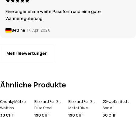
Eine angenehme weite Passform und eine gute
Wärmeregulierung.
Bettina
17. Apr. 2026
Mehr Bewertungen
Ähnliche Produkte
Chunky Mütze
Blizzard Full Zip Snowboardjacke Herren
Blizzard Full Zip Skijacke Herren
2X-Up Knitted Schlauchtuch
Whitish
Blue Steel
Metal Blue
Sand
30 CHF
190 CHF
190 CHF
30 CHF