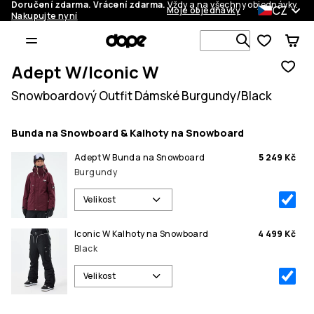
Doručení zdarma. Vrácení zdarma.
Vždy a na všechny objednávky.
CZ
Moje objednávky
Nakupujte nyní
Vyhledávej 
Adept W/Iconic W
Snowboardový Outfit Dámské Burgundy/Black
Bunda na Snowboard & Kalhoty na Snowboard
Adept W Bunda na Snowboard
5 249 Kč
Burgundy
Velikost
Iconic W Kalhoty na Snowboard
4 499 Kč
Black
Velikost