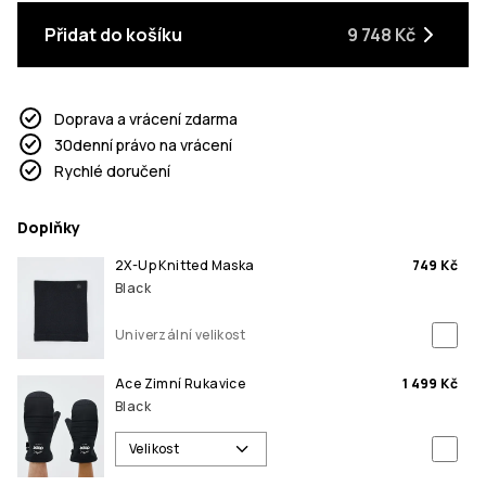
Přidat do košíku
9 748 Kč
Doprava a vrácení zdarma
30denní právo na vrácení
Rychlé doručení
Doplňky
2X-Up Knitted Maska
749 Kč
Black
Univerzální velikost
Ace Zimní Rukavice
1 499 Kč
Black
Velikost