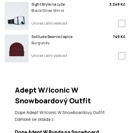
Sight Brýle na Lyže
3 249 Kč
Black/Silver Mirror
Univerzální velikost
Solitude Beanie čepice
749 Kč
Burgundy
Univerzální velikost
Adept W/Iconic W
Snowboardový Outfit
Dope Adept W/Iconic W Snowboardový Outfit
Dámské se skládá z:
Dope Adept W Bunda na Snowboard