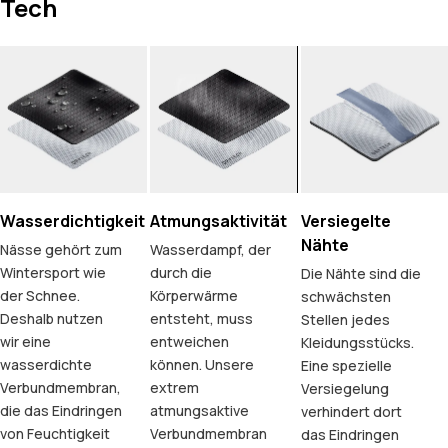
Tech
Wasserdichtigkeit
Atmungsaktivität
Versiegelte
Nähte
Nässe gehört zum
Wasserdampf, der
Wintersport wie
durch die
Die Nähte sind die
der Schnee.
Körperwärme
schwächsten
Deshalb nutzen
entsteht, muss
Stellen jedes
wir eine
entweichen
Kleidungsstücks.
wasserdichte
können. Unsere
Eine spezielle
Verbundmembran,
extrem
Versiegelung
die das Eindringen
atmungsaktive
verhindert dort
von Feuchtigkeit
Verbundmembran
das Eindringen