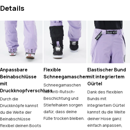
Details
Anpassbare
Flexible
Elastischer Bund
Beinabschlüsse
Schneegamaschen
mit integriertem
mit
Gürtel
Schneegamaschen
Druckknopfverschluss
mit Anti-Rutsch-
Dank des flexiblen
Beschichtung und
Bunds mit
Durch die
Stiefelhaken sorgen
integriertem Gürtel
Druckknöpfe kannst
dafür, dass deine
kannst du die Weite
du die Weite der
Füße trocken bleiben.
deiner Hose ganz
Beinabschlüsse
einfach anpassen,
flexibel deinen Boots