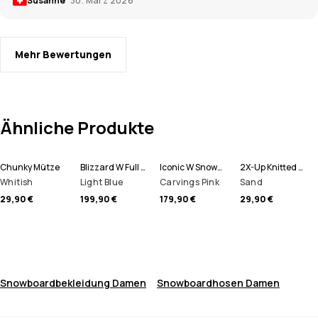
Susanne
30. März 2026
Mehr Bewertungen
Ähnliche Produkte
Chunky Mütze
Blizzard W Full Zip Snowboardjacke Damen
Iconic W Snowboardhose Damen
2X-Up Knitted Schlauchtuch
Whitish
Light Blue
Carvings Pink
Sand
29,90 €
199,90 €
179,90 €
29,90 €
Snowboardbekleidung Damen
Snowboardhosen Damen