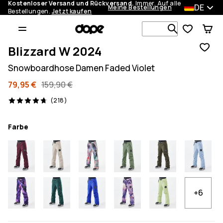
Kostenloser Versand und Rückversand.
Immer. Auf alle
DE
Meine Bestellungen
Bestellungen.
Jetzt kaufen
Durchsuche
Blizzard W 2024
Snowboardhose Damen Faded Violet
79,95 €
159,90 €
218 Reviews, 4.7/5
(218)
Farbe
+6