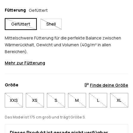
Fütterung
Gefüttert
Gefüttert
Shell
Mittelschwere Fütterung für die perfekte Balance zwischen
Wärmerückhalt, Gewicht und Volumen (40g/m² in allen
Bereichen).
Mehr zur Fütterung
Größe
Finde deine Größe
XXS
XS
S
M
L
XL
Das Model ist 175 cm groß und trägt Größe S.
Dieses Produkt ist gerade nicht verfügbar