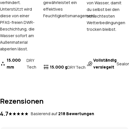
verhindert.
gewährleistet ein
von Wasser, damit
Unterstützt wird
effektives
du selbst bei den
diese von einer
Feuchtigkeitsmanagement.
schlechtesten
PFAS-freien DWR-
Wetterbedingungen
Beschichtung, die
trocken bleibst.
Wasser sofort am
Außenmaterial
abperlen lässt.
15.000
Vollständig
DRY
Sealo
mm
Tech
15.000 g
versiegelt
DRY Tech
Rezensionen
4.7
Basierend auf
218 Bewertungen