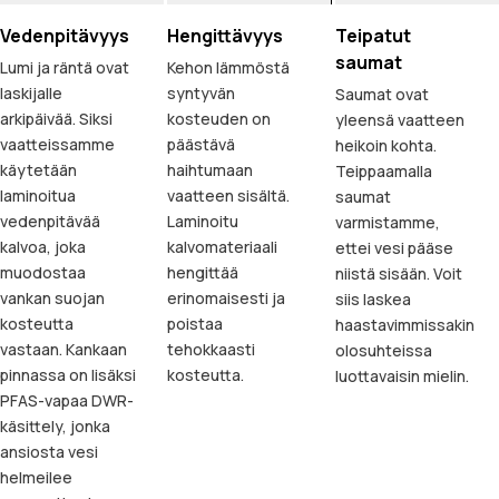
Vedenpitävyys
Hengittävyys
Teipatut
saumat
Lumi ja räntä ovat
Kehon lämmöstä
laskijalle
syntyvän
Saumat ovat
arkipäivää. Siksi
kosteuden on
yleensä vaatteen
vaatteissamme
päästävä
heikoin kohta.
käytetään
haihtumaan
Teippaamalla
laminoitua
vaatteen sisältä.
saumat
vedenpitävää
Laminoitu
varmistamme,
kalvoa, joka
kalvomateriaali
ettei vesi pääse
muodostaa
hengittää
niistä sisään. Voit
vankan suojan
erinomaisesti ja
siis laskea
kosteutta
poistaa
haastavimmissakin
vastaan. Kankaan
tehokkaasti
olosuhteissa
pinnassa on lisäksi
kosteutta.
luottavaisin mielin.
PFAS-vapaa DWR-
käsittely, jonka
ansiosta vesi
helmeilee