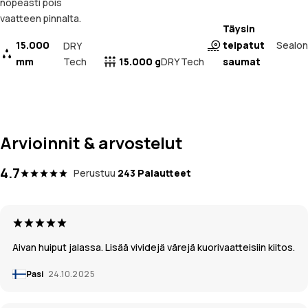
nopeasti pois
vaatteen pinnalta.
Täysin
15.000
teipatut
Sealon
DRY
mm
Tech
15.000 g
saumat
DRY Tech
Arvioinnit & arvostelut
4.7
Perustuu
243 Palautteet
Aivan huiput jalassa. Lisää vividejä värejä kuorivaatteisiin kiitos.
Pasi
24.10.2025