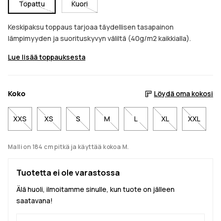
Topattu
Kuori
Keskipaksu toppaus tarjoaa täydellisen tasapainon
lämpimyyden ja suorituskyvyn väliltä (40g/m2 kaikkialla).
Lue lisää toppauksesta
Koko
Löydä oma kokosi
XXS
XS
S
M
L
XL
XXL
Malli on 184 cm pitkä ja käyttää kokoa M.
Tuotetta ei ole varastossa
Älä huoli, ilmoitamme sinulle, kun tuote on jälleen
saatavana!