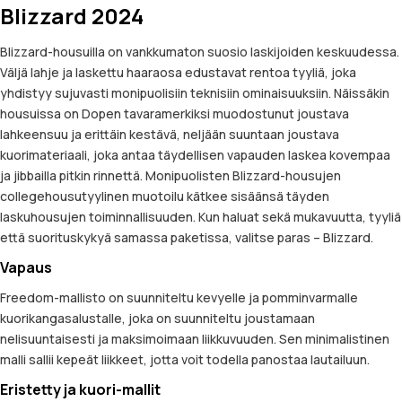
Blizzard 2024
Blizzard-housuilla on vankkumaton suosio laskijoiden keskuudessa.
Väljä lahje ja laskettu haaraosa edustavat rentoa tyyliä, joka
yhdistyy sujuvasti monipuolisiin teknisiin ominaisuuksiin. Näissäkin
housuissa on Dopen tavaramerkiksi muodostunut joustava
lahkeensuu ja erittäin kestävä, neljään suuntaan joustava
kuorimateriaali, joka antaa täydellisen vapauden laskea kovempaa
ja jibbailla pitkin rinnettä. Monipuolisten Blizzard-housujen
collegehousutyylinen muotoilu kätkee sisäänsä täyden
laskuhousujen toiminnallisuuden. Kun haluat sekä mukavuutta, tyyliä
että suorituskykyä samassa paketissa, valitse paras – Blizzard.
Vapaus
Freedom-mallisto on suunniteltu kevyelle ja pomminvarmalle
kuorikangasalustalle, joka on suunniteltu joustamaan
nelisuuntaisesti ja maksimoimaan liikkuvuuden. Sen minimalistinen
malli sallii kepeät liikkeet, jotta voit todella panostaa lautailuun.
Eristetty ja kuori-mallit