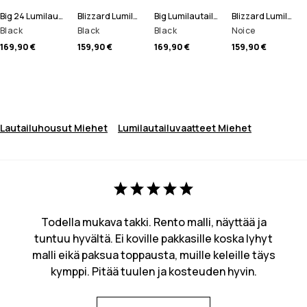
Big 24 Lumilautailuhousut Miehet
Blizzard Lumilautailuhousut Miehet
Big Lumilautailuhousut Miehet
Blizzard Lumilautailuhousut Miehet
Black
Black
Black
Noice
169,90 €
159,90 €
169,90 €
159,90 €
Lautailuhousut Miehet
Lumilautailuvaatteet Miehet
Todella mukava takki. Rento malli, näyttää ja
tuntuu hyvältä. Ei koville pakkasille koska lyhyt
malli eikä paksua toppausta, muille keleille täys
kymppi. Pitää tuulen ja kosteuden hyvin.