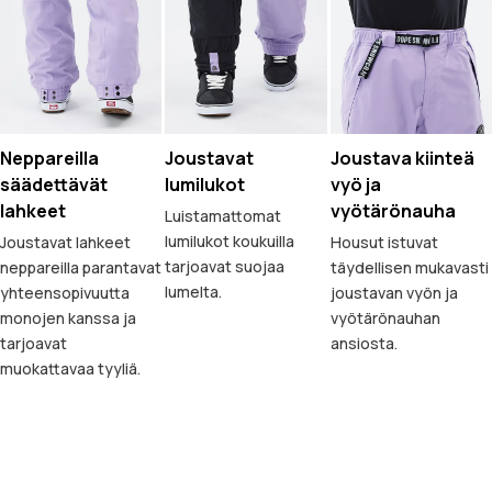
Neppareilla
Joustavat
Joustava kiinteä
säädettävät
lumilukot
vyö ja
lahkeet
vyötärönauha
Luistamattomat
lumilukot koukuilla
Joustavat lahkeet
Housut istuvat
tarjoavat suojaa
neppareilla parantavat
täydellisen mukavasti
lumelta.
yhteensopivuutta
joustavan vyön ja
monojen kanssa ja
vyötärönauhan
tarjoavat
ansiosta.
muokattavaa tyyliä.