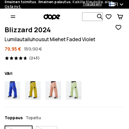
Ilmainen toimitus. Ilmainen palautus.
Kaikille tilauksille, aina.
FI
Tilaukseni
Osta nyt.
Etsi 1 000+ 
Blizzard 2024
Lumilautailuhousut Miehet Faded Violet
79,95 €
159,90 €
243 arvostelut, 4.7/5
(243)
Väri
Toppaus
Topattu