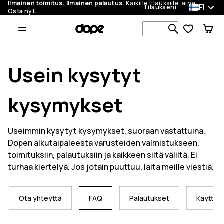
Ilmainen toimitus. Ilmainen palautus.
Kaikille tilauksille, aina.
FI
Tilaukseni
Osta nyt.
Etsi 1 000+ 
Usein kysytyt
kysymykset
Useimmin kysytyt kysymykset, suoraan vastattuina.
Dopen alkutaipaleesta varusteiden valmistukseen,
toimituksiin, palautuksiin ja kaikkeen siltä väliltä. Ei
turhaa kiertelyä. Jos jotain puuttuu, laita meille viestiä.
Ota yhteyttä
FAQ
Palautukset
Käyttöe