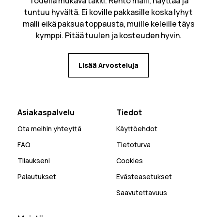
Todella mukava takki. Rento malli, näyttää ja
tuntuu hyvältä. Ei koville pakkasille koska lyhyt
malli eikä paksua toppausta, muille keleille täys
kymppi. Pitää tuulen ja kosteuden hyvin.
Lisää Arvosteluja
Asiakaspalvelu
Tiedot
Ota meihin yhteyttä
Käyttöehdot
FAQ
Tietoturva
Tilaukseni
Cookies
Palautukset
Evästeasetukset
Saavutettavuus