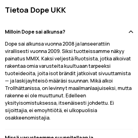
Tietoa Dope UKK
Milloin Dope sai alkunsa?
Dope sai alkunsa vuonna 2008 ja lanseerattiin
virallisesti vuonna 2009. Siksi tuotteissamme näkyy
painatus MMIX. Kaksi veljestä Ruotsista, jotka alkoivat
rakentaa omia varusteita kuultuaan tarpeeksi
tuoteideoita, joita isot brändit jatkoivat sivuuttamista
— ja laskijayhteisö määräsi suunnan. Mikä alkoi
Trollhättanissa, on levinnyt maailmanlaajuiseksi, mutta
rakenne ei ole muuttunut. Edelleen
yksityisomistuksessa, itsenäisesti johdettu. Ei
sijoittajia, ei emoyhtiötä, ei ulkopuolisia
osakkeenomistajia.
Missä varusteemme suunnitellaan ja