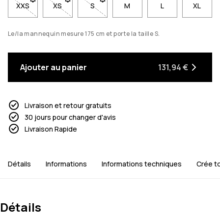
XXS
- Taille XXS non disponible. Clique pour être averti quand ell
XS
- Taille XS non disponible. Clique pour être averti
S
- Taille S non disponible. Clique pour ê
M
L
XL
Le/la mannequin mesure 175 cm et porte la taille S.
Ajouter au panier
131,94 €
Livraison et retour gratuits
30 jours pour changer d'avis
Livraison Rapide
Détails
Informations
Informations techniques
Crée t
Détails