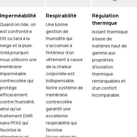
Imperméabilité
Respirabilité
Régulation
thermique
Quand on ride, on
Une bonne
est confronté·e
gestion de
Isolant thermique
tôt ou tard à la
l'humidité qui
à base de
neige et la pluie.
s'accumule à
matières haut de
Voilà pourquoi
l'intérieur d'un
gamme aux
nous utilisons une
vêtement à cause
propriétés
membrane
de la chaleur
d'isolation
imperméable
corporelle est
thermique
contrecollée qui
indispensable.
remarquables et
protège
Notre système de
d'un confort
efficacement
membrane
incomparable.
contre l'humidité,
contrecollée
ainsi qu'un
garantit une
traitement DWR
excellente
sans PFAS qui
respirabilité qui
favorise la
favorise
déperlance et
l'évacuation de