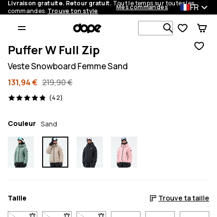
Livraison gratuite. Retour gratuit.
Tout le temps sur toutes les
FR
Mes commandes
commandes.
Trouve ton style
Recherche p
Puffer W Full Zip
Veste Snowboard Femme Sand
131,94 €
219,90 €
42 avis, 4.9/5
(42)
Couleur
Sand
Taille
Trouve ta taille