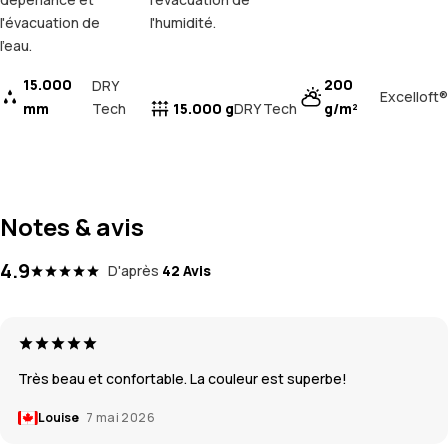
l'évacuation de
l'humidité.
l'eau.
15.000
200
DRY
Excelloft®
mm
Tech
15.000 g
g/m²
DRY Tech
Notes & avis
4.9
D'après
42 Avis
Très beau et confortable. La couleur est superbe!
Louise
7 mai 2026