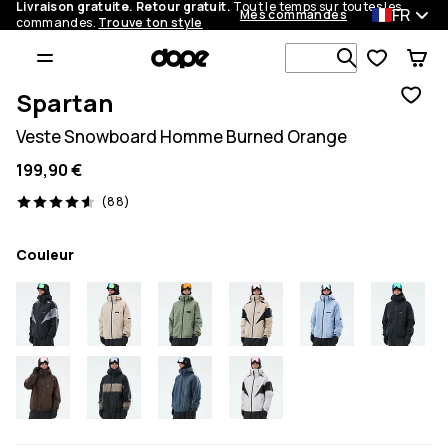
Livraison gratuite. Retour gratuit.
Tout le temps sur toutes les
FR
Mes commandes
commandes.
Trouve ton style
Recherche p
Spartan
Veste Snowboard Homme Burned Orange
199,90 €
88 avis, 4.6/5
(88)
Couleur