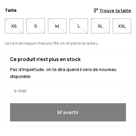
Taille
Trouve ta taille
XS
S
M
L
XL
XXL
Le/la mannequin mesure 186 cm et porte la taille L.
Ce produit n'est plus en stock
Pas d'inquiétude, on te dira quand il sera de nouveau
disponible
Oui, je veux rejoindre
M’avertir