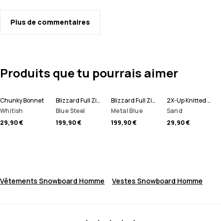
Plus de commentaires
Produits que tu pourrais aimer
Chunky Bonnet
Blizzard Full Zip Veste Snowboard Homme
Blizzard Full Zip Veste de Ski Homme
2X-Up Knitted Tour de cou
Whitish
Blue Steel
Metal Blue
Sand
29,90 €
199,90 €
199,90 €
29,90 €
Vêtements Snowboard Homme
Vestes Snowboard Homme