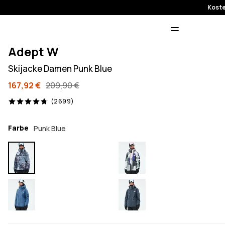
Koste
Adept W
Skijacke Damen Punk Blue
167,92 €
209,90 €
2699 Reviews, 4.8/5
(2699)
Farbe
Punk Blue