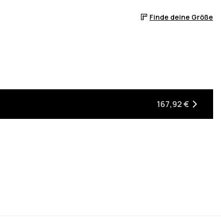
Finde deine Größe
 ist
er auf Lager ist
, wenn sie wieder auf Lager ist
167,92 €