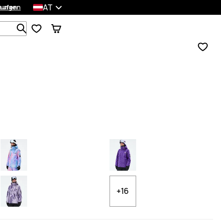
AT
lungen
kaufen
Durchsuche 1 000+ Produkte
+16