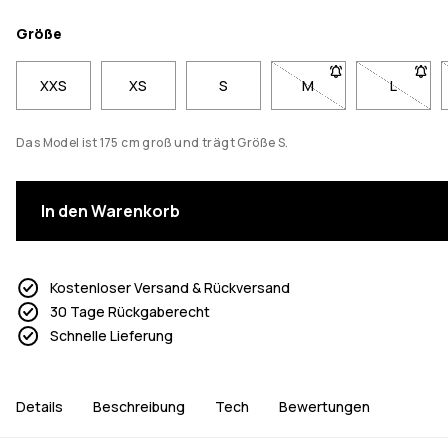
Größe
XXS
XS
S
M
- Größe M nicht verfü
L
- Größe 
Das Model ist 175 cm groß und trägt Größe S.
In den Warenkorb
Kostenloser Versand & Rückversand
30 Tage Rückgaberecht
Schnelle Lieferung
Details
Beschreibung
Tech
Bewertungen