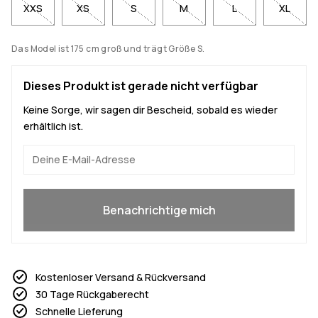
XXS
XS
S
M
L
XL
Das Model ist 175 cm groß und trägt Größe S.
Dieses Produkt ist gerade nicht verfügbar
Keine Sorge, wir sagen dir Bescheid, sobald es wieder
erhältlich ist.
Ja, ich will mitmachen
Benachrichtige mich
Kostenloser Versand & Rückversand
30 Tage Rückgaberecht
Schnelle Lieferung