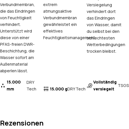
Verbundmembran,
extrem
Versiegelung
die das Eindringen
atmungsaktive
verhindert dort
von Feuchtigkeit
Verbundmembran
das Eindringen
verhindert.
gewährleistet ein
von Wasser, damit
Unterstützt wird
effektives
du selbst bei den
diese von einer
Feuchtigkeitsmanagement.
schlechtesten
PFAS-freien DWR-
Wetterbedingungen
Beschichtung, die
trocken bleibst.
Wasser sofort am
Außenmaterial
abperlen lässt.
15.000
Vollständig
DRY
TSGS
mm
Tech
15.000 g
versiegelt
DRY Tech
Rezensionen