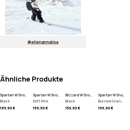
@ellenannalisa
Ähnliche Produkte
Spartan W Snowboardjacke Damen
Spartan W Snowboardjacke Damen
Blizzard W Snowboardhose Damen
Spartan W Snowboardjacke Damen
Black
Soft Pink
Black
Burned Orange
199,90 €
199,90 €
159,90 €
199,90 €