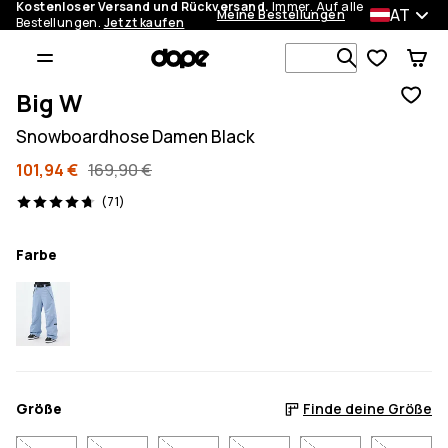
Kostenloser Versand und Rückversand.
Immer. Auf alle
AT
Meine Bestellungen
Bestellungen.
Jetzt kaufen
Durchsuche
Big W
Snowboardhose Damen Black
101,94 €
169,90 €
71 Reviews, 4.7/5
(71)
Farbe
Größe
Finde deine Größe