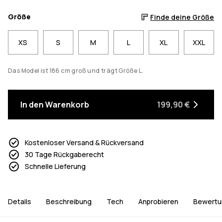
Größe
Finde deine Größe
XS
S
M
L
XL
XXL
Das Model ist 186 cm groß und trägt Größe L.
In den Warenkorb
199,90 €
Kostenloser Versand & Rückversand
30 Tage Rückgaberecht
Schnelle Lieferung
Details
Beschreibung
Tech
Anprobieren
Bewertu