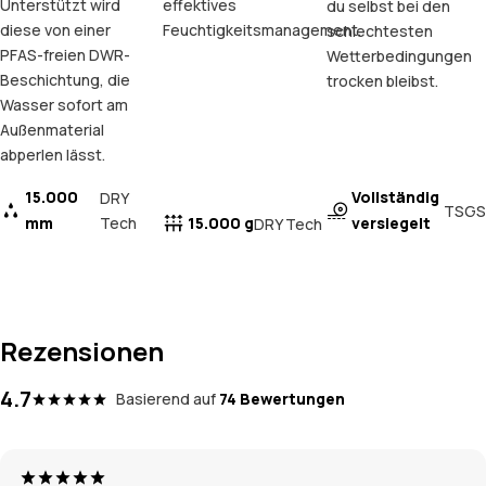
Unterstützt wird
effektives
du selbst bei den
diese von einer
Feuchtigkeitsmanagement.
schlechtesten
PFAS-freien DWR-
Wetterbedingungen
Beschichtung, die
trocken bleibst.
Wasser sofort am
Außenmaterial
abperlen lässt.
15.000
Vollständig
DRY
TSGS
mm
Tech
15.000 g
versiegelt
DRY Tech
Rezensionen
4.7
Basierend auf
74 Bewertungen