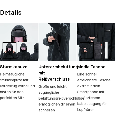
Details
Sturmkapuze
Unterarmbelüftung
Media Tasche
mit
Helmtaugliche
Eine schnell
Reißverschluss
Sturmkapuze mit
erreichbare Tasche
Kordelzug vorne und
extra für dein
Große und leicht
hinten für den
Smartphone mit
zugängliche
perfekten Sitz.
zusätzlichem
Belüftungsreißverschlüsse
Kabelausgang für
ermöglichen dir einen
Kopfhörer.
schnellen