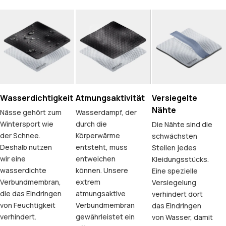
Wasserdichtigkeit
Atmungsaktivität
Versiegelte
Nähte
Nässe gehört zum
Wasserdampf, der
Wintersport wie
durch die
Die Nähte sind die
der Schnee.
Körperwärme
schwächsten
Deshalb nutzen
entsteht, muss
Stellen jedes
wir eine
entweichen
Kleidungsstücks.
wasserdichte
können. Unsere
Eine spezielle
Verbundmembran,
extrem
Versiegelung
die das Eindringen
atmungsaktive
verhindert dort
von Feuchtigkeit
Verbundmembran
das Eindringen
verhindert.
gewährleistet ein
von Wasser, damit