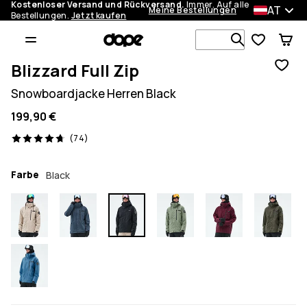
Kostenloser Versand und Rückversand.
Immer. Auf alle
AT
Meine Bestellungen
Bestellungen.
Jetzt kaufen
Durchsuche
Blizzard Full Zip
Snowboardjacke Herren Black
199,90 €
74 Reviews, 4.7/5
(74)
Farbe
Black