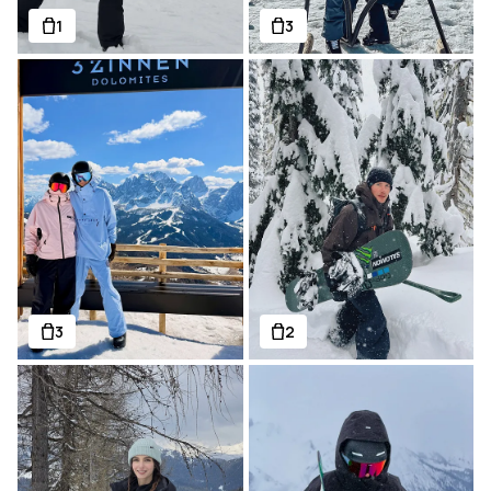
1
3
3
2