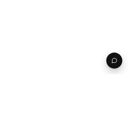
Tolle lässige Jacke, Farbe sieht super aus. Trage
Gr. 38, Jacke in M bestellt, passt super, fällt locker
um genug Bewegungsfreiheit zu haben.