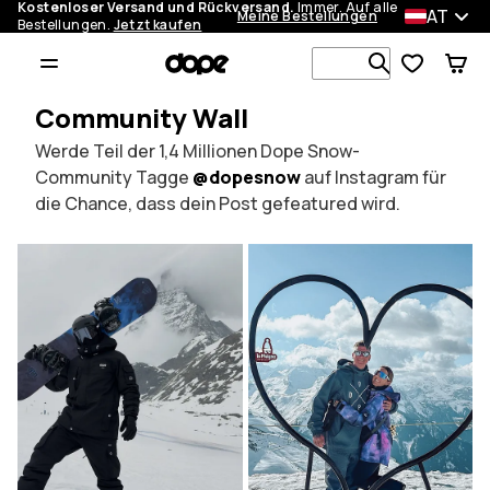
Kostenloser Versand und Rückversand.
Immer. Auf alle
AT
Meine Bestellungen
Bestellungen.
Jetzt kaufen
Durchsuche
Community Wall
Werde Teil der 1,4 Millionen Dope Snow-
Community Tagge
@dopesnow
auf Instagram für
die Chance, dass dein Post gefeatured wird.