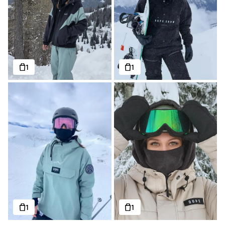
1
1
1
1