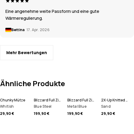
Eine angenehme weite Passform und eine gute
Wärmeregulierung.
Bettina
17. Apr. 2026
Mehr Bewertungen
Ähnliche Produkte
Chunky Mütze
Blizzard Full Zip Snowboardjacke Herren
Blizzard Full Zip Skijacke Herren
2X-Up Knitted Schlauchtuch
Whitish
Blue Steel
Metal Blue
Sand
29,90 €
199,90 €
199,90 €
29,90 €