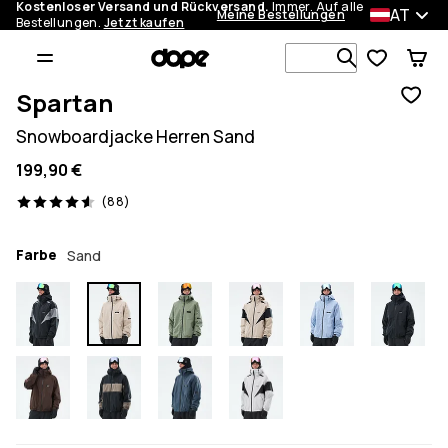
Kostenloser Versand und Rückversand.
Immer. Auf alle
AT
Meine Bestellungen
Bestellungen.
Jetzt kaufen
Durchsuche
Spartan
Snowboardjacke Herren Sand
199,90 €
88 Reviews, 4.6/5
(88)
Farbe
Sand