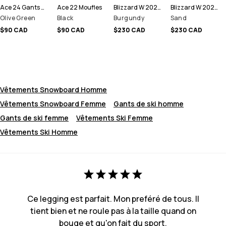
Ace 24 Gants de Ski
Ace 22 Moufles
Blizzard W 2024 Pantalon de Snowboard Femme
Blizzard W 2024 Pantalon de Snowboard Femme
Olive Green
Black
Burgundy
Sand
$90 CAD
$90 CAD
$230 CAD
$230 CAD
Vêtements Snowboard Homme
Vêtements Snowboard Femme
Gants de ski homme
Gants de ski femme
Vêtements Ski Femme
Vêtements Ski Homme
Ce legging est parfait. Mon preféré de tous. Il
tient bien et ne roule pas à la taille quand on
bouge et qu'on fait du sport.