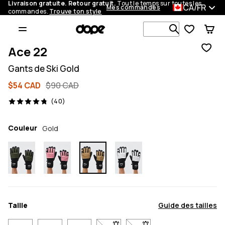
Livraison gratuite. Retour gratuit.
Tout le temps sur toutes les
CA/FR
Mes commandes
commandes.
Trouve ton style
Recherche p
Ace 22
Gants de Ski Gold
$54 CAD
$90 CAD
40 avis, 4.8/5
(40)
Couleur
Gold
Taille
Guide des tailles