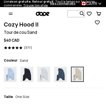
Livraison gratuite. Retour gratuit.
Tout le temps sur toutes les
CA/FR
Mes commandes
commandes.
Trouve ton style
Recherche p
Cozy Hood II
Tour de cou Sand
$40 CAD
377 avis, 5/5
(377)
Couleur
Sand
Taille
One Size