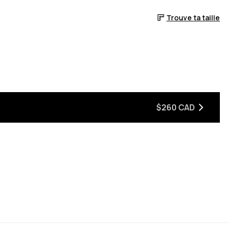
Trouve ta taille
r en stock
$260 CAD