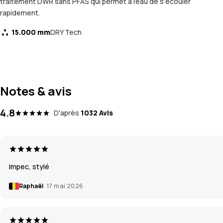
traitement DWR sans PFAS qui permet à l'eau de s'écouler
rapidement.
15.000 mm
DRY Tech
Notes & avis
4.8
D'après
1032 Avis
Impec, stylé
Raphaël
17 mai 2026