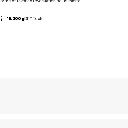
ordre et favorise l'évacuation de l'humidité.
15.000 g
DRY Tech