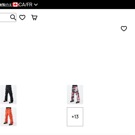
CA/FR
es
 ton style
Recherche parmi 1 000+ produits
+13