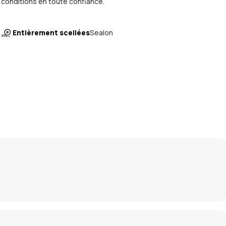
conditions en toute confiance.
Entièrement scellées
Sealon