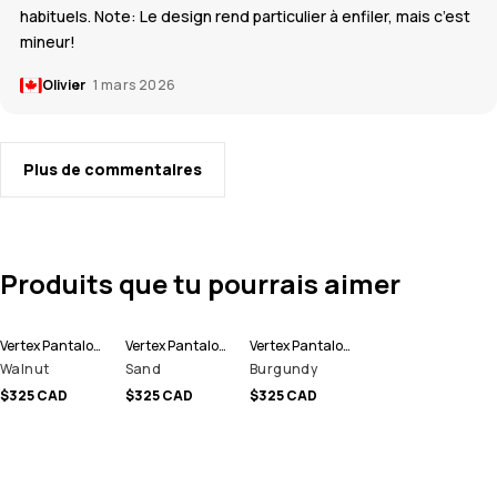
habituels. Note: Le design rend particulier à enfiler, mais c’est
mineur!
Olivier
1 mars 2026
Plus de commentaires
Produits que tu pourrais aimer
Vertex Pantalon de Snowboard Homme
Vertex Pantalon de Snowboard Homme
Vertex Pantalon de Snowboard Homme
Walnut
Sand
Burgundy
$325 CAD
$325 CAD
$325 CAD