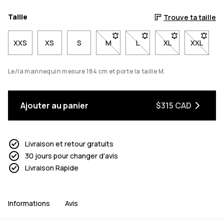
Taille
Trouve ta taille
XXS
XS
S
M
- Taille M non disponible. Cliquez p
L
- Taille L non disponible. 
XL
- Taille XL non di
XXL
- Taille
Le/la mannequin mesure 184 cm et porte la taille M.
Ajouter au panier
$315 CAD
Livraison et retour gratuits
30 jours pour changer d'avis
Livraison Rapide
Informations
Avis