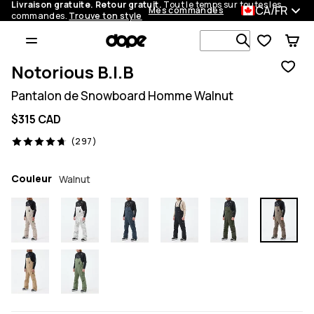
Livraison gratuite. Retour gratuit.
Tout le temps sur toutes les
CA/FR
Mes commandes
commandes.
Trouve ton style
Recherche p
Notorious B.I.B
Pantalon de Snowboard Homme Walnut
$315 CAD
297 avis, 4.7/5
(297)
Couleur
Walnut