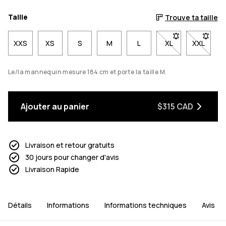
Taille
Trouve ta taille
XXS
XS
S
M
L
XL
- Taille XL non di
XXL
- Taille
Le/la mannequin mesure 184 cm et porte la taille M.
Ajouter au panier
$315 CAD
Livraison et retour gratuits
30 jours pour changer d'avis
Livraison Rapide
Détails
Informations
Informations techniques
Avis