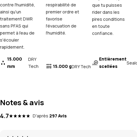
contre l'humidité,
respirabilité de
que tu puisses
ainsi qu'un
premier ordre et
rider dans les
traitement DWR
favorise
pires conditions
sans PFAS qui
l'évacuation de
en toute
permet à l'eau de
l'humidité.
confiance.
s'écouler
rapidement.
15.000
Entièrement
DRY
Seal
mm
Tech
15.000 g
scellées
DRY Tech
Notes & avis
4.7
D'après
297 Avis