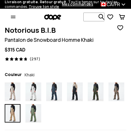
Livraison gratuite. Retour gratuit.
Tout le temps sur toutes les
CA/FR
Mes commandes
commandes.
Trouve ton style
Recherche p
Notorious B.I.B
Pantalon de Snowboard Homme Khaki
$315 CAD
297 avis, 4.7/5
(297)
Couleur
Khaki