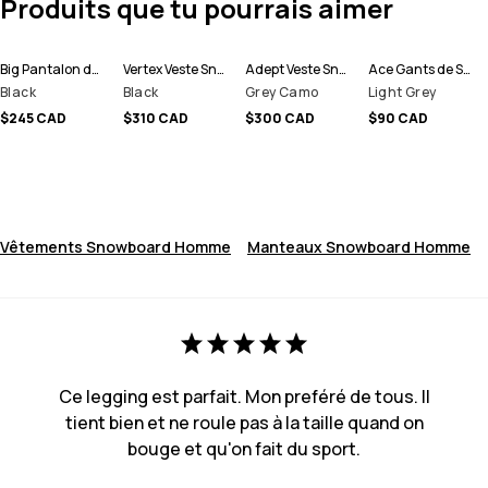
Produits que tu pourrais aimer
Big Pantalon de Snowboard Homme
Vertex Veste Snowboard Homme
Adept Veste Snowboard Homme
Ace Gants de Ski
Black
Black
Grey Camo
Light Grey
$245 CAD
$310 CAD
$300 CAD
$90 CAD
Vêtements Snowboard Homme
Manteaux Snowboard Homme
Ce legging est parfait. Mon preféré de tous. Il
tient bien et ne roule pas à la taille quand on
bouge et qu'on fait du sport.