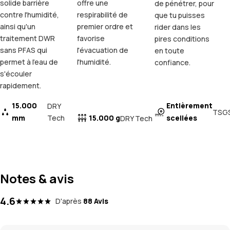
solide barrière
offre une
de pénétrer, pour
contre l'humidité,
respirabilité de
que tu puisses
ainsi qu'un
premier ordre et
rider dans les
traitement DWR
favorise
pires conditions
sans PFAS qui
l'évacuation de
en toute
permet à l'eau de
l'humidité.
confiance.
s'écouler
rapidement.
15.000
Entièrement
DRY
TSG
mm
Tech
15.000 g
scellées
DRY Tech
Notes & avis
4.6
D'après
88 Avis