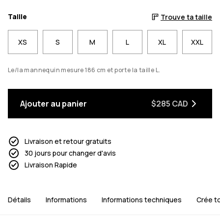
Taille
Trouve ta taille
XS
S
M
L
XL
XXL
Le/la mannequin mesure 186 cm et porte la taille L.
Ajouter au panier
$285 CAD
Livraison et retour gratuits
30 jours pour changer d'avis
Livraison Rapide
Détails
Informations
Informations techniques
Crée to