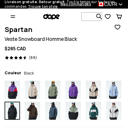
Livraison gratuite. Retour gratuit.
Tout le temps sur toutes les
CA/FR
Mes commandes
commandes.
Trouve ton style
Recherche p
Spartan
Veste Snowboard Homme Black
$285 CAD
88 avis, 4.6/5
(88)
Couleur
Black