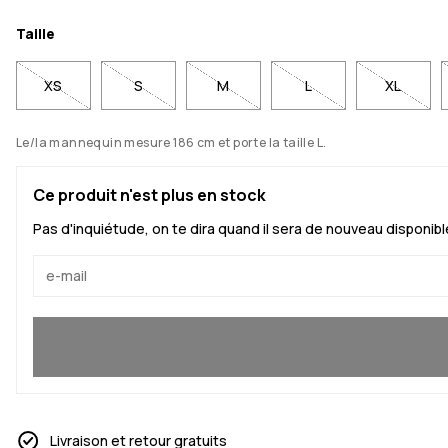
Taille
XS
S
M
L
XL
Le/la mannequin mesure 186 cm et porte la taille L.
Ce produit n'est plus en stock
Pas d'inquiétude, on te dira quand il sera de nouveau disponibl
Oui, je veux rejoindre
Livraison et retour gratuits