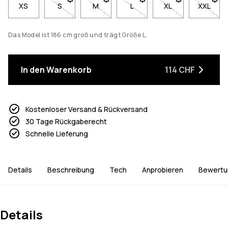
XS
S
- Größe S nicht verfügbar. Klicke, um benachrichti
M
- Größe M nicht verfügbar. Klicke, um b
L
- Größe L nicht verfügbar. K
XL
- Größe XL nicht v
XXL
- Größe
Das Model ist 186 cm groß und trägt Größe L.
In den Warenkorb
114 CHF
Kostenloser Versand & Rückversand
30 Tage Rückgaberecht
Schnelle Lieferung
Details
Beschreibung
Tech
Anprobieren
Bewertu
Details