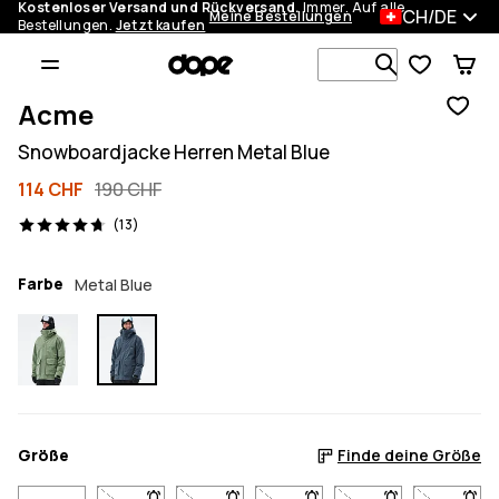
Kostenloser Versand und Rückversand.
Immer. Auf alle
CH/DE
Meine Bestellungen
Bestellungen.
Jetzt kaufen
Durchsuche
Acme
Snowboardjacke Herren Metal Blue
114 CHF
190 CHF
13 Reviews, 4.7/5
(13)
Farbe
Metal Blue
Größe
Finde deine Größe