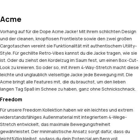
Acme
Vorhang auf für die Dope Acme Jacke! Mit ihrem schlichten Design
und der cleanen, knopflosen Frontleiste sowie den zwei großen
Cargotaschen vereint sie Funktionalität mit authentischem Utility-
Style. Für gechillte Retro-Vibes kannst du die Jacke tragen, wie sie
ist. Oder du ziehst den Kordelzug im Saum fest, um einen Box-Cut-
Look zu kreieren. So oder so, mit ihrem 4-Way-Stretch macht diese
leichte und unglaublich vielseitige Jacke jede Bewegung mit. Die
Acme bringt alle Features mit, die du brauchst, um den lieben
langen Tag Spaß im Schnee zu haben, ganz ohne Schnickschnack.
Freedom
Für unsere Freedom Kollektion haben wir ein leichtes und extrem
widerstandsfähiges Außenmaterial mit integriertem 4-Wege-
Stretch entwickelt, das maximale Bewegungsfreiheit
gewährleistet. Der minimalistische Ansatz sorgt dafür, dass du
leichtfüßig bleibst, sodass du dein Potenzial am Berg voll