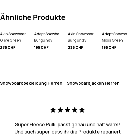
Ähnliche Produkte
Akin Snowboardjacke Herren
Adept Snowboardjacke Herren
Akin Snowboardjacke Herren
Adept Snowboardjacke Herren
Olive Green
Burgundy
Burgundy
Moss Green
235 CHF
195 CHF
235 CHF
195 CHF
Snowboardbekleidung Herren
Snowboardjacken Herren
Super Fleece Pulli, passt genau und hält warm!
Und auch super, dass ihr die Produkte repariert