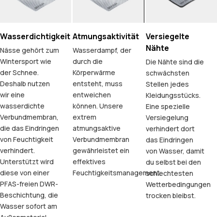
Wasserdichtigkeit
Atmungsaktivität
Versiegelte
Nähte
Nässe gehört zum
Wasserdampf, der
Wintersport wie
durch die
Die Nähte sind die
der Schnee.
Körperwärme
schwächsten
Deshalb nutzen
entsteht, muss
Stellen jedes
wir eine
entweichen
Kleidungsstücks.
wasserdichte
können. Unsere
Eine spezielle
Verbundmembran,
extrem
Versiegelung
die das Eindringen
atmungsaktive
verhindert dort
von Feuchtigkeit
Verbundmembran
das Eindringen
verhindert.
gewährleistet ein
von Wasser, damit
Unterstützt wird
effektives
du selbst bei den
diese von einer
Feuchtigkeitsmanagement.
schlechtesten
PFAS-freien DWR-
Wetterbedingungen
Beschichtung, die
trocken bleibst.
Wasser sofort am