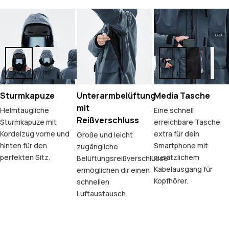
Sturmkapuze
Unterarmbelüftung
Media Tasche
mit
Helmtaugliche
Eine schnell
Reißverschluss
Sturmkapuze mit
erreichbare Tasche
Kordelzug vorne und
extra für dein
Große und leicht
hinten für den
Smartphone mit
zugängliche
perfekten Sitz.
zusätzlichem
Belüftungsreißverschlüsse
Kabelausgang für
ermöglichen dir einen
Kopfhörer.
schnellen
Luftaustausch.