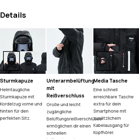
Details
Sturmkapuze
Unterarmbelüftung
Media Tasche
mit
Helmtaugliche
Eine schnell
Reißverschluss
Sturmkapuze mit
erreichbare Tasche
Kordelzug vorne und
extra für dein
Große und leicht
hinten für den
Smartphone mit
zugängliche
perfekten Sitz.
zusätzlichem
Belüftungsreißverschlüsse
Kabelausgang für
ermöglichen dir einen
Kopfhörer.
schnellen