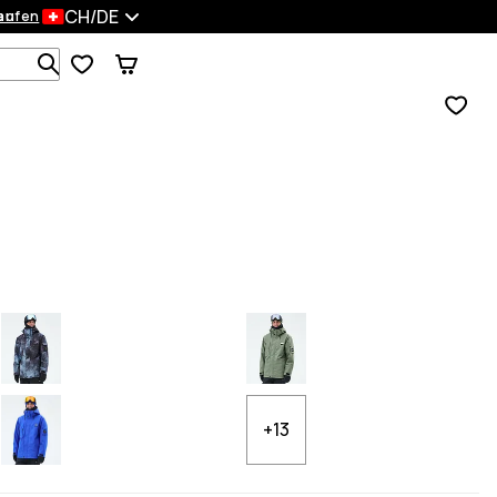
CH/DE
en
kaufen
Durchsuche 1 000+ Produkte
+13