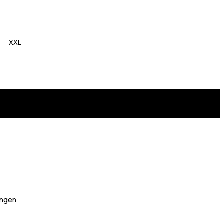
 um benachrichtigt zu werden, wenn sie wieder auf Lager ist
gbar. Klicke, um benachrichtigt zu werden, wenn sie wieder auf Lager 
XXL
ngen