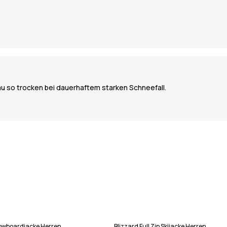
au so trocken bei dauerhaftem starken Schneefall.
Snowboardjacke Herren
Blizzard Full Zip Skijacke Herren