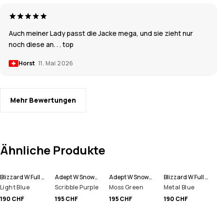
Auch meiner Lady passt die Jacke mega, und sie zieht nur
noch diese an. . . top
Horst
11. Mai 2026
Mehr Bewertungen
Ähnliche Produkte
Blizzard W Full Zip Snowboardjacke Women
Adept W Snowboardjacke Women
Adept W Snowboardjacke Women
Blizzard W Full Zip Snowboardjacke Women
Light Blue
Scribble Purple
Moss Green
Metal Blue
190 CHF
195 CHF
195 CHF
190 CHF