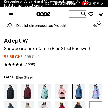
Kostenloser Versand und Rückversand.
Immer. Auf alle
CH/DE
Meine Bestellungen
Bestellungen.
Jetzt kaufen
Durchsuche
Dies ist ein erneuertes Produkt
Mehr
Adept W
Snowboardjacke Damen Blue Steel Renewed
97,50 CHF
195 CHF
2698 Reviews, 4.8/5
(2698)
Farbe
Blue Steel