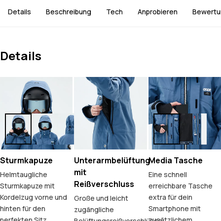
Details
Beschreibung
Tech
Anprobieren
Bewertu
Details
Sturmkapuze
Unterarmbelüftung
Media Tasche
mit
Helmtaugliche
Eine schnell
Reißverschluss
Sturmkapuze mit
erreichbare Tasche
Kordelzug vorne und
extra für dein
Große und leicht
hinten für den
Smartphone mit
zugängliche
perfekten Sitz.
zusätzlichem
Belüftungsreißverschlüsse