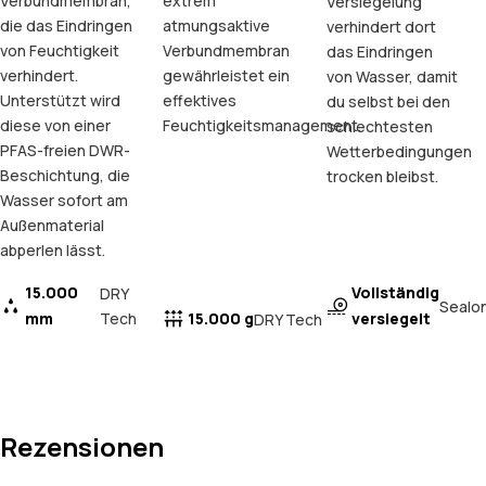
Verbundmembran,
extrem
Versiegelung
die das Eindringen
atmungsaktive
verhindert dort
von Feuchtigkeit
Verbundmembran
das Eindringen
verhindert.
gewährleistet ein
von Wasser, damit
Unterstützt wird
effektives
du selbst bei den
diese von einer
Feuchtigkeitsmanagement.
schlechtesten
PFAS-freien DWR-
Wetterbedingungen
Beschichtung, die
trocken bleibst.
Wasser sofort am
Außenmaterial
abperlen lässt.
15.000
Vollständig
DRY
Sealo
mm
Tech
15.000 g
versiegelt
DRY Tech
Rezensionen