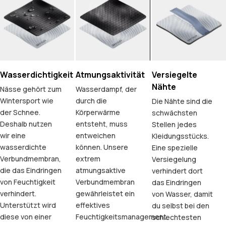
Wasserdichtigkeit
Atmungsaktivität
Versiegelte
Nähte
Nässe gehört zum
Wasserdampf, der
Wintersport wie
durch die
Die Nähte sind die
der Schnee.
Körperwärme
schwächsten
Deshalb nutzen
entsteht, muss
Stellen jedes
wir eine
entweichen
Kleidungsstücks.
wasserdichte
können. Unsere
Eine spezielle
Verbundmembran,
extrem
Versiegelung
die das Eindringen
atmungsaktive
verhindert dort
von Feuchtigkeit
Verbundmembran
das Eindringen
verhindert.
gewährleistet ein
von Wasser, damit
Unterstützt wird
effektives
du selbst bei den
diese von einer
Feuchtigkeitsmanagement.
schlechtesten