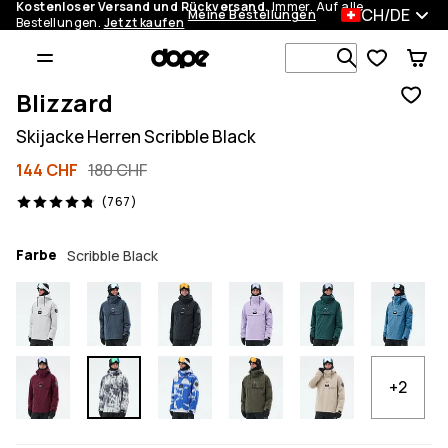
Kostenloser Versand und Rückversand.
Immer. Auf alle
CH/DE
Meine Bestellungen
Bestellungen.
Jetzt kaufen
Durchsuche
Blizzard
Skijacke Herren Scribble Black
144 CHF
180 CHF
767 Reviews, 4.8/5
(767)
Farbe
Scribble Black
+2