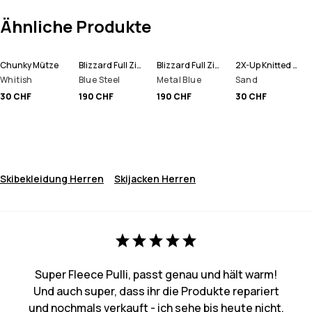
Ähnliche Produkte
Chunky Mütze
Blizzard Full Zip Snowboardjacke Herren
Blizzard Full Zip Skijacke Herren
2X-Up Knitted Schlauchtuch
Whitish
Blue Steel
Metal Blue
Sand
30 CHF
190 CHF
190 CHF
30 CHF
Skibekleidung Herren
Skijacken Herren
Super Fleece Pulli, passt genau und hält warm!
Und auch super, dass ihr die Produkte repariert
und nochmals verkauft - ich sehe bis heute nicht,