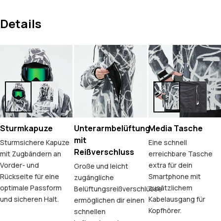
Details
Sturmkapuze
Unterarmbelüftung
Media Tasche
mit
Sturmsichere Kapuze
Eine schnell
Reißverschluss
mit Zugbändern an
erreichbare Tasche
Vorder- und
extra für dein
Große und leicht
Rückseite für eine
Smartphone mit
zugängliche
optimale Passform
zusätzlichem
Belüftungsreißverschlüsse
und sicheren Halt.
Kabelausgang für
ermöglichen dir einen
Kopfhörer.
schnellen