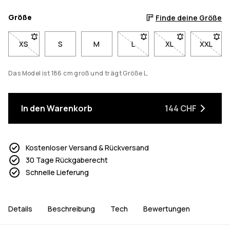
Größe
Finde deine Größe
XS
- Größe XS nicht verfügbar. Klicke, um benachrichtigt zu werd
S
M
L
- Größe L nicht verfügbar. K
XL
- Größe XL nicht v
XXL
- Größe
Das Model ist 186 cm groß und trägt Größe L.
In den Warenkorb
144 CHF
Kostenloser Versand & Rückversand
30 Tage Rückgaberecht
Schnelle Lieferung
Details
Beschreibung
Tech
Bewertungen