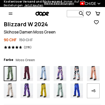
Kostenloser Versand und Rückversand.
Immer. Auf alle
CH/DE
Meine Bestellungen
Bestellungen.
Jetzt kaufen
Durchsuche
Blizzard W 2024
Skihose Damen Moss Green
90 CHF
150 CHF
218 Reviews, 4.7/5
(218)
Farbe
Moss Green
+6