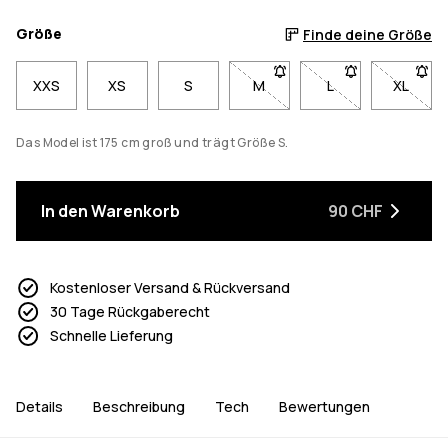
Größe
Finde deine Größe
XXS
XS
S
M
- Größe M nicht verfügbar. K
L
- Größe L nicht ve
XL
- Größe
Das Model ist 175 cm groß und trägt Größe S.
In den Warenkorb
90 CHF
Kostenloser Versand & Rückversand
30 Tage Rückgaberecht
Schnelle Lieferung
Details
Beschreibung
Tech
Bewertungen