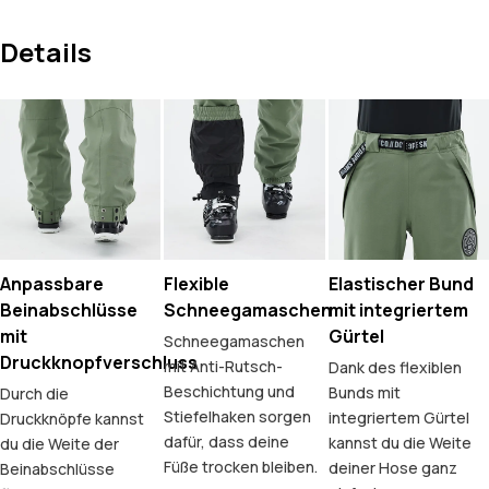
Details
Anpassbare
Flexible
Elastischer Bund
Beinabschlüsse
Schneegamaschen
mit integriertem
mit
Gürtel
Schneegamaschen
Druckknopfverschluss
mit Anti-Rutsch-
Dank des flexiblen
Beschichtung und
Bunds mit
Durch die
Stiefelhaken sorgen
integriertem Gürtel
Druckknöpfe kannst
dafür, dass deine
kannst du die Weite
du die Weite der
Füße trocken bleiben.
deiner Hose ganz
Beinabschlüsse