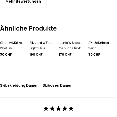
Mehr Bewertungen
Ähnliche Produkte
Chunky Mütze
Blizzard W Full Zip Snowboardjacke Damen
Iconic W Snowboardhose Damen
2X-Up Knitted Schlauchtuch
Whitish
Light Blue
Carvings Pink
Sand
30 CHF
190 CHF
170 CHF
30 CHF
Skibekleidung Damen
Skihosen Damen