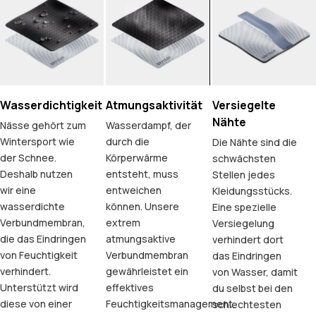
Wasserdichtigkeit
Atmungsaktivität
Versiegelte
Nähte
Nässe gehört zum
Wasserdampf, der
Wintersport wie
durch die
Die Nähte sind die
der Schnee.
Körperwärme
schwächsten
Deshalb nutzen
entsteht, muss
Stellen jedes
wir eine
entweichen
Kleidungsstücks.
wasserdichte
können. Unsere
Eine spezielle
Verbundmembran,
extrem
Versiegelung
die das Eindringen
atmungsaktive
verhindert dort
von Feuchtigkeit
Verbundmembran
das Eindringen
verhindert.
gewährleistet ein
von Wasser, damit
Unterstützt wird
effektives
du selbst bei den
diese von einer
Feuchtigkeitsmanagement.
schlechtesten