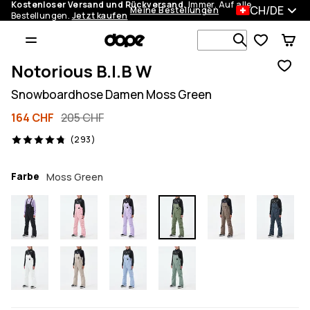
Kostenloser Versand und Rückversand.
Immer. Auf alle
CH/DE
Meine Bestellungen
Bestellungen.
Jetzt kaufen
Durchsuche
Notorious B.I.B W
Snowboardhose Damen Moss Green
164 CHF
205 CHF
293 Reviews, 4.8/5
(293)
Farbe
Moss Green