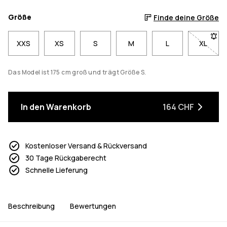
Größe
Finde deine Größe
XXS
XS
S
M
L
XL
- Größe
Das Model ist 175 cm groß und trägt Größe S.
In den Warenkorb
164 CHF
Kostenloser Versand & Rückversand
30 Tage Rückgaberecht
Schnelle Lieferung
Beschreibung
Bewertungen