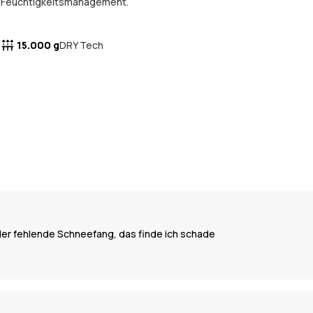
Feuchtigkeitsmanagement.
15.000 g
DRY Tech
 der fehlende Schneefang, das finde ich schade