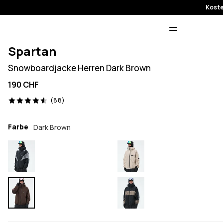
Koste
Spartan
Snowboardjacke Herren Dark Brown
190 CHF
88 Reviews, 4.6/5
(88)
Farbe
Dark Brown