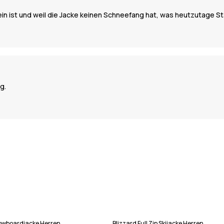
lein ist und weil die Jacke keinen Schneefang hat, was heutzutage St
g.
Snowboardjacke Herren
Blizzard Full Zip Skijacke Herren