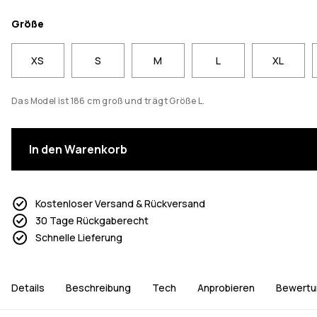
Größe
XS
S
M
L
XL
Das Model ist 186 cm groß und trägt Größe L.
In den Warenkorb
Kostenloser Versand & Rückversand
30 Tage Rückgaberecht
Schnelle Lieferung
Details
Beschreibung
Tech
Anprobieren
Bewertu