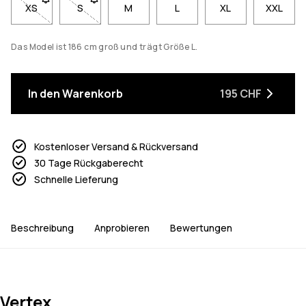
XS
- Größe XS nicht verfügbar. Klicke, um benachrichtigt zu werd
S
- Größe S nicht verfügbar. Klicke, um benachrichti
M
L
XL
XXL
Das Model ist 186 cm groß und trägt Größe L.
In den Warenkorb
195 CHF
Kostenloser Versand & Rückversand
30 Tage Rückgaberecht
Schnelle Lieferung
Beschreibung
Anprobieren
Bewertungen
Vertex