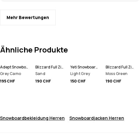
Mehr Bewertungen
Ähnliche Produkte
Adept Snowboardjacke Herren
Blizzard Full Zip Snowboardjacke Herren
Yeti Snowboardjacke Herren
Blizzard Full Zip Snowboardjacke Herren
Grey Camo
Sand
Light Grey
Moss Green
195 CHF
190 CHF
150 CHF
190 CHF
Snowboardbekleidung Herren
Snowboardjacken Herren