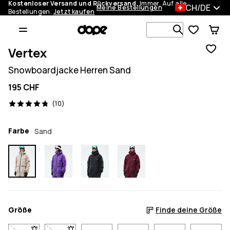
Kostenloser Versand und Rückversand.
Immer. Auf alle
CH/DE
Meine Bestellungen
Bestellungen.
Jetzt kaufen
Durchsuche
Vertex
Snowboardjacke Herren Sand
195 CHF
10 Reviews, 4.8/5
(10)
Farbe
Sand
Größe
Finde deine Größe