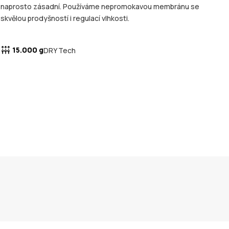
naprosto zásadní. Používáme nepromokavou membránu se
skvělou prodyšností i regulací vlhkosti.
15.000 g
DRY Tech