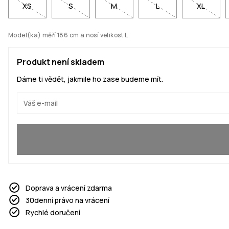
XS
S
M
L
XL
Model(ka) měří 186 cm a nosí velikost L.
Produkt není skladem
Dáme ti vědět, jakmile ho zase budeme mít.
Ano, chci se přidat
Doprava a vrácení zdarma
30denní právo na vrácení
Rychlé doručení