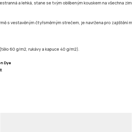
všestranná a lehká, stane se tvým oblíbeným kouskem na všechna zim
rmě s vestavěným čtyřsměrným strečem, je navržena pro zajištění max
(tělo 60 g/m2, rukávy a kapuce 40 g/m2).
on Dye
ce