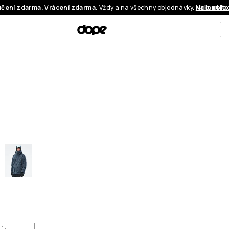
čení zdarma. Vrácení zdarma.
Vždy a na všechny objednávky.
Nakupujte
Moje obje