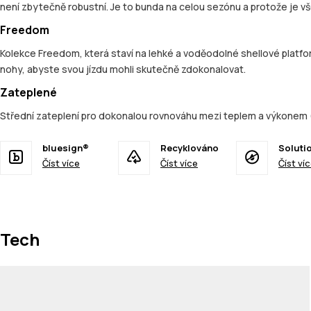
není zbytečně robustní. Je to bunda na celou sezónu a protože je 
Freedom
Kolekce Freedom, která staví na lehké a voděodolné shellové platfo
nohy, abyste svou jízdu mohli skutečně zdokonalovat.
Zateplené
Střední zateplení pro dokonalou rovnováhu mezi teplem a výkonem 
bluesign®
Recyklováno
Soluti
Číst více
Číst více
Číst ví
Tech