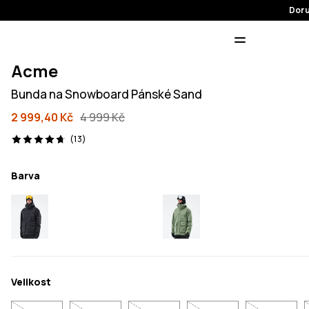
Doru
Acme
Bunda na Snowboard Pánské Sand
2 999,40 Kč
4 999 Kč
13 recenze, 4.7/5
(13)
Barva
Velikost