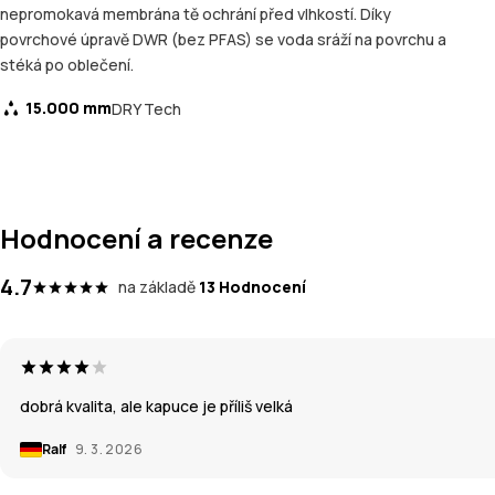
nepromokavá membrána tě ochrání před vlhkostí. Díky
povrchové úpravě DWR (bez PFAS) se voda sráží na povrchu a
stéká po oblečení.
15.000 mm
DRY Tech
Hodnocení a recenze
4.7
na základě
13 Hodnocení
dobrá kvalita, ale kapuce je příliš velká
Ralf
9. 3. 2026