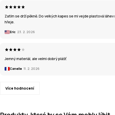
Zatím se drží pěkně. Do velkých kapes se mi vejde plastová láhev n
hřeje.
Eric
23. 2. 2026
Jemný materiál, ale velmi dobrý plášť
Canelle
11. 2. 2026
Více hodnocení
Produkty, které by se Vám mohly líbit