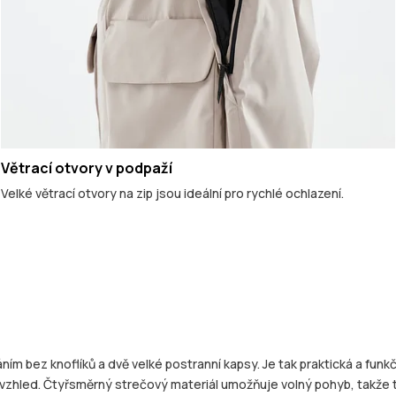
Větrací otvory v podpaží
Velké větrací otvory na zip jsou ideální pro rychlé ochlazení.
 bez knoflíků a dvě velké postranní kapsy. Je tak praktická a funkčn
ý“ vzhled. Čtyřsměrný strečový materiál umožňuje volný pohyb, takže