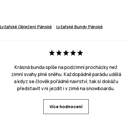
Lyžařské Oblečení Pánské
Lyžařské Bundy Pánské
Krásná bunda spíše na podzimní procházky než
zimní svahy plné sněhu. Každopádně parádu udělá
a kdyz se člověk pořádně navrství, tak si dokážu
představit v ni jezdit i v zimě na snowboardu.
Více hodnocení