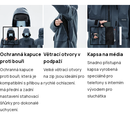
Ochranná kapuce
Větrací otvory v
Kapsa na média
proti bouři
podpaží
Snadno přístupná
kapsa vyrobená
Ochranná kapuce
Velké větrací otvory
speciálně pro
proti bouři, která je
na zip jsou ideální pro
telefony s interním
kompatibilní s přilbou a
rychlé ochlazení.
vývodem pro
má přední a zadní
sluchátka
nastavení stahovací
šňůrky pro dokonalé
uchycení.