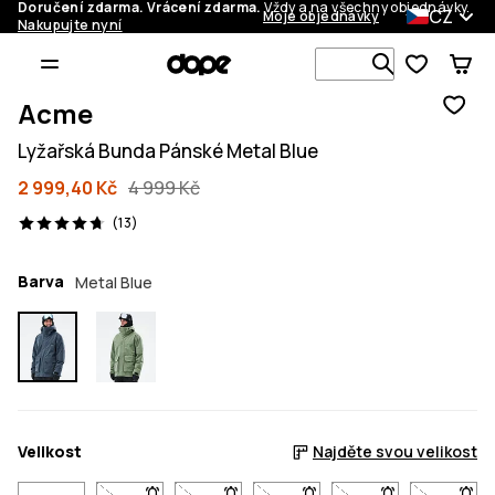
Doručení zdarma. Vrácení zdarma.
Vždy a na všechny objednávky.
CZ
Moje objednávky
Nakupujte nyní
Vyhledávej 
Acme
Lyžařská Bunda Pánské Metal Blue
2 999,40 Kč
4 999 Kč
13 recenze, 4.7/5
(13)
Barva
Metal Blue
Velikost
Najděte svou velikost