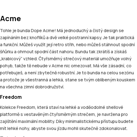
Acme
Tohle je bunda Dope Acme! Má jednoduchý a čistý design se
zapínáním bez knoflíků a dvě velké postranní kapsy. Je tak praktická
a funkční. Můžeš využít její retro střih, nebo můžeš stáhnout spodní
šňůrku a ohrnout spodní část nahoru. Bundu tak zkrátíš a získáš
„krabicový“ vzhled. Čtyřsměrný strečový materiál umožňuje volný
pohyb, takže tě nebude v Acme nic omezovat. Má vše zásadní, co
potřebuješ, a není zbytečně robustní. Je to bunda na celou sezónu
a protože je všestranná a lehká, stane se tvým oblíbeným kouskem
na všechna zimní dobrodružství.
Freedom
Kolekce Freedom, která staví na lehké a voděodolné shellové
platformě s vestavěným čtyřsměrným strečem, je navržena pro
zajištění maximální mobility. Díky minimalistickému přístupu budete
mít lehké nohy, abyste svou jízdu mohli skutečně zdokonalovat.