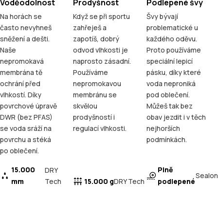
Voděodolnost
Prodyšnost
Podlepené švy
Na horách se
Když se při sportu
Švy bývají
často nevyhneš
zahřeješ a
problematické u
sněžení a dešti.
zapotíš, dobrý
každého oděvu.
Naše
odvod vlhkosti je
Proto používáme
nepromokavá
naprosto zásadní.
speciální lepicí
membrána tě
Používáme
pásku, díky které
ochrání před
nepromokavou
voda neproniká
vlhkostí. Díky
membránu se
pod oblečení.
povrchové úpravě
skvělou
Můžeš tak bez
DWR (bez PFAS)
prodyšností i
obav jezdit i v těch
se voda sráží na
regulací vlhkosti.
nejhorších
povrchu a stéká
podmínkách.
po oblečení.
15.000
Plně
DRY
Sealon
mm
Tech
15.000 g
podlepené
DRY Tech