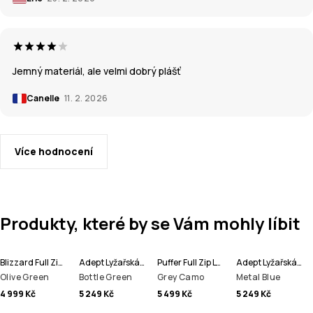
Jemný materiál, ale velmi dobrý plášť
Canelle
11. 2. 2026
Více hodnocení
Produkty, které by se Vám mohly líbit
Blizzard Full Zip Lyžařská Bunda Pánské
Adept Lyžařská Bunda Pánské
Puffer Full Zip Lyžařská Bunda Pánské
Adept Lyžařská Bunda Pánské
Olive Green
Bottle Green
Grey Camo
Metal Blue
4 999 Kč
5 249 Kč
5 499 Kč
5 249 Kč