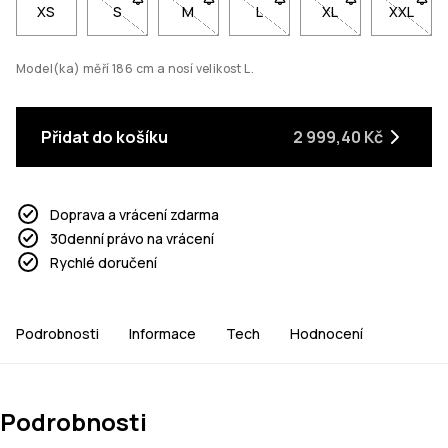
XS
S
- Velikost S není dostupná. Klikni pro upozornění,
M
- Velikost M není dostupná. Klikni pro 
L
- Velikost L není dostupná. K
XL
- Velikost XL není
XXL
- Velik
Model(ka) měří 186 cm a nosí velikost L.
Přidat do košíku
2 999,40 Kč
Doprava a vrácení zdarma
30denní právo na vrácení
Rychlé doručení
Podrobnosti
Informace
Tech
Hodnocení
Podrobnosti